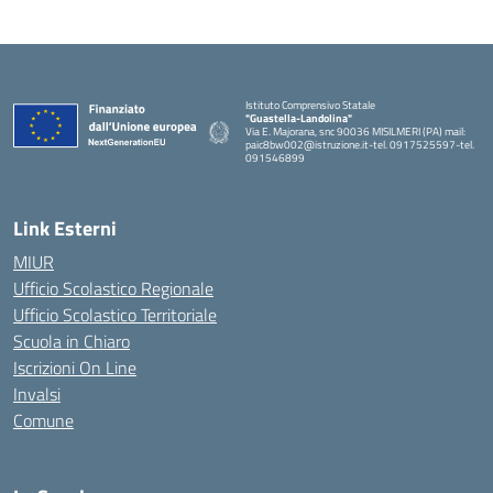
Istituto Comprensivo Statale
"Guastella-Landolina"
Via E. Majorana, snc 90036 MISILMERI (PA) mail:
paic8bw002@istruzione.it-tel. 0917525597-tel.
091546899
— Visita la pagina iniziale della scuola
Link Esterni
MIUR
Ufficio Scolastico Regionale
Ufficio Scolastico Territoriale
Scuola in Chiaro
Iscrizioni On Line
Invalsi
Comune