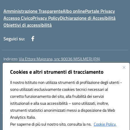
Amministrazione Trasparente
Albo online
Portale Privacy
Accesso Civico
Privacy Policy
Dichiarazione di Accesibilità
Obiettivi di accessibilità
Seguici su:
Indirizzo:
Via Ettore Majorana, snc 90036 MISILMERI (PA)
Centralino:
0917525597-091546899
Email:
Cookies e altri strumenti di tracciamento
PAIC8BW002@istruzione.it
Posta elettronica certificata (PEC):
PAIC8BW002@pec.istruzione.it
Il nostro Istituto non utilizza strumenti di profilazione degli utenti -
Codice fiscale: 97382260822
sono utilizzati esclusivamente cookies tecnici necessari al
Codice meccanografico:
PAIC8BW002
corretto funzionamento del sito, alla fruibilità dei servizi
Codice Indice delle Pubbliche Amministrazioni (IPA): istsc_ PAIC8BW002
istituzionali e alla sua accessibilità – sono utilizzati, inoltre,
strumenti statistici anonimizzati messi a disposizione da Web
Analytics Italia.
Hosting & Powered by 3D Solution S.r.l.
Per saperne di più sul nostro sito, consulta la ns.
Cookie Policy.
Concept & Design by Designers Italia