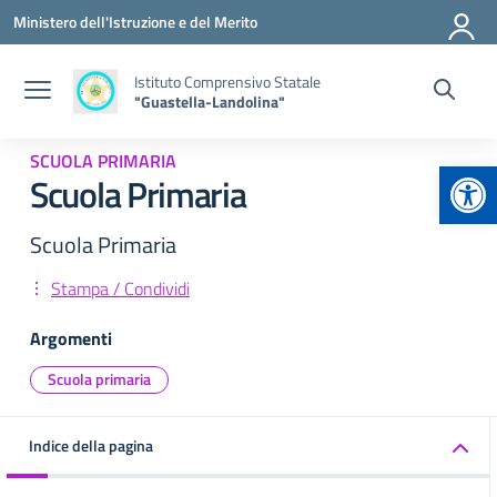
Vai ai contenuti
Vai al menu di navigazione
Vai al footer
Ministero dell'Istruzione e del Merito
Istituto Comprensivo Statale
"Guastella-Landolina"
SCUOLA PRIMARIA
Apr
Scuola Primaria
Scuola Primaria
Stampa / Condividi
Argomenti
Scuola primaria
Indice della pagina