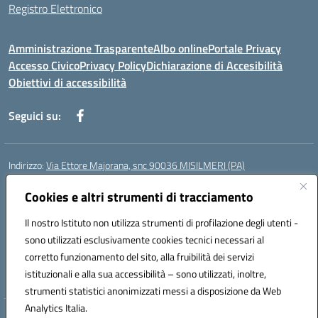
Registro Elettronico
Amministrazione Trasparente
Albo online
Portale Privacy
Accesso Civico
Privacy Policy
Dichiarazione di Accesibilità
Obiettivi di accessibilità
Seguici su:
Indirizzo:
Via Ettore Majorana, snc 90036 MISILMERI (PA)
Centralino:
0917525597-091546899
Email:
Cookies e altri strumenti di tracciamento
PAIC8BW002@istruzione.it
Posta elettronica certificata (PEC):
PAIC8BW002@pec.istruzione.it
Il nostro Istituto non utilizza strumenti di profilazione degli utenti -
Codice fiscale: 97382260822
sono utilizzati esclusivamente cookies tecnici necessari al
Codice meccanografico:
PAIC8BW002
corretto funzionamento del sito, alla fruibilità dei servizi
Codice Indice delle Pubbliche Amministrazioni (IPA): istsc_ PAIC8BW002
istituzionali e alla sua accessibilità – sono utilizzati, inoltre,
strumenti statistici anonimizzati messi a disposizione da Web
Analytics Italia.