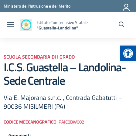
Vai ai contenuti
Vai al menu di navigazione
Vai al footer
Ministero dell'Istruzione e del Merito
Istituto Comprensivo Statale
"Guastella-Landolina"
Apr
SCUOLA SECONDARIA DI I GRADO
I.C.S. Guastella – Landolina-
Sede Centrale
Via E. Majorana s.n.c. , Contrada Gabatutti –
90036 MISILMERI (PA)
CODICE MECCANOGRAFICO:
PAIC8BW002
Argomenti