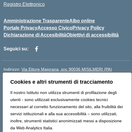
Registro Elettronico
Amministrazione Trasparente
Albo online
Portale Privacy
Accesso Civico
Privacy Policy
Dichiarazione di Accesibilità
Obiettivi di accessibilità
Seguici su:
Indirizzo:
Via Ettore Majorana, snc 90036 MISILMERI (PA)
Centralino:
0917525597-091546899
Cookies e altri strumenti di tracciamento
Email:
PAIC8BW002@istruzione.it
Posta elettronica certificata (PEC):
PAIC8BW002@pec.istruzione.it
Il nostro Istituto non utilizza strumenti di profilazione degli
Codice fiscale: 97382260822
utenti - sono utilizzati esclusivamente cookies tecnici
Codice meccanografico:
PAIC8BW002
necessari al corretto funzionamento del sito, alla fruibilità dei
Codice Indice delle Pubbliche Amministrazioni (IPA): istsc_
servizi istituzionali e alla sua accessibilità – sono utilizzati,
PAIC8BW002
inoltre, strumenti statistici anonimizzati messi a disposizione
da Web Analytics Italia.