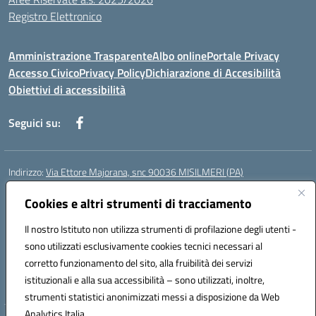
Registro Elettronico
Amministrazione Trasparente
Albo online
Portale Privacy
Accesso Civico
Privacy Policy
Dichiarazione di Accesibilità
Obiettivi di accessibilità
Seguici su:
Indirizzo:
Via Ettore Majorana, snc 90036 MISILMERI (PA)
Centralino:
0917525597-091546899
Email:
Cookies e altri strumenti di tracciamento
PAIC8BW002@istruzione.it
Posta elettronica certificata (PEC):
PAIC8BW002@pec.istruzione.it
Il nostro Istituto non utilizza strumenti di profilazione degli utenti -
Codice fiscale: 97382260822
sono utilizzati esclusivamente cookies tecnici necessari al
Codice meccanografico:
PAIC8BW002
corretto funzionamento del sito, alla fruibilità dei servizi
Codice Indice delle Pubbliche Amministrazioni (IPA): istsc_ PAIC8BW002
istituzionali e alla sua accessibilità – sono utilizzati, inoltre,
strumenti statistici anonimizzati messi a disposizione da Web
Analytics Italia.