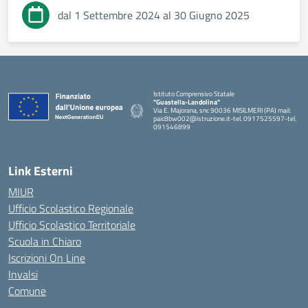
dal 1 Settembre 2024 al 30 Giugno 2025
Istituto Comprensivo Statale
"Guastella-Landolina"
Via E. Majorana, snc 90036 MISILMERI (PA) mail:
paic8bw002@istruzione.it-tel. 0917525597-tel.
091546899
— Visita la pagina iniziale della scuola
Link Esterni
MIUR
Ufficio Scolastico Regionale
Ufficio Scolastico Territoriale
Scuola in Chiaro
Iscrizioni On Line
Invalsi
Comune