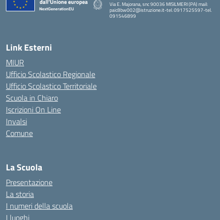
Via E. Majorana, snc 90036 MISILMERI (PA) mail:
paic8bw002@istruzione.it-tel. 0917525597-tel.
091546899
— Visita la pagina iniziale della scuola
Link Esterni
MIUR
Ufficio Scolastico Regionale
Ufficio Scolastico Territoriale
Scuola in Chiaro
Iscrizioni On Line
Invalsi
Comune
La Scuola
Presentazione
La storia
I numeri della scuola
I luoghi