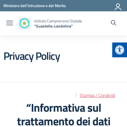
Vai ai contenuti
Vai al menu di navigazione
Vai al footer
Ministero dell'Istruzione e del Merito
Istituto Comprensivo Statale
"Guastella-Landolina"
Apr
Privacy Policy
Stampa / Condividi
“Informativa sul
trattamento dei dati