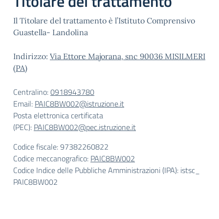
Titolare del trattamento
Il Titolare del trattamento è l’Istituto Comprensivo
Guastella- Landolina
Indirizzo:
Via Ettore Majorana, snc 90036 MISILMERI
(PA)
Centralino:
0918943780
Email:
PAIC8BW002@istruzione.it
Posta elettronica certificata
(PEC):
PAIC8BW002@pec.istruzione.it
Codice fiscale: 97382260822
Codice meccanografico:
PAIC8BW002
Codice Indice delle Pubbliche Amministrazioni (IPA): istsc_
PAIC8BW002