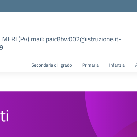
ILMERI (PA) mail: paic8bw002@istruzione.it-
99
Secondaria di I grado
Primaria
Infanzia
ti