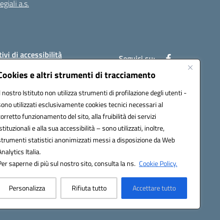
giali a.s.
ivi di accessibilità
Seguici su:
Cookies e altri strumenti di tracciamento
Il nostro Istituto non utilizza strumenti di profilazione degli utenti -
:
PAIC8BW002@pec.istruzione.it
sono utilizzati esclusivamente cookies tecnici necessari al
corretto funzionamento del sito, alla fruibilità dei servizi
istituzionali e alla sua accessibilità – sono utilizzati, inoltre,
strumenti statistici anonimizzati messi a disposizione da Web
Analytics Italia.
Per saperne di più sul nostro sito, consulta la ns.
Cookie Policy.
Personalizza
Rifiuta tutto
Accettare tutto