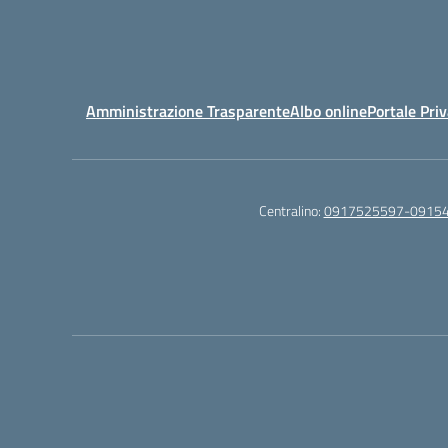
Amministrazione Trasparente
Albo online
Portale Pri
Centralino:
0917525597-0915