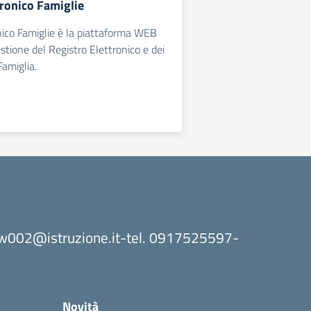
tronico Famiglie
nico Famiglie è la piattaforma WEB
estione del Registro Elettronico e dei
Famiglia.
8bw002@istruzione.it-tel. 0917525597-
Novità