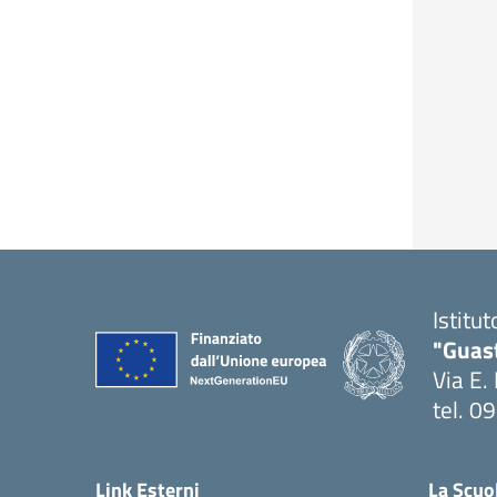
Istitu
"Guas
Via E.
tel. 
— Visi
Link Esterni
La Scuo