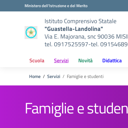
Vai ai contenuti
Vai al menu di navigazione
Vai al footer
Ministero dell'Istruzione e del Merito
Istituto Comprensivo Statale
"Guastella-Landolina"
Via E. Majorana, snc 90036 MIS
tel. 0917525597-tel. 0915468
Scuola
Servizi
Novità
Didattica
Home
Servizi
Famiglie e studenti
Famiglie e studen