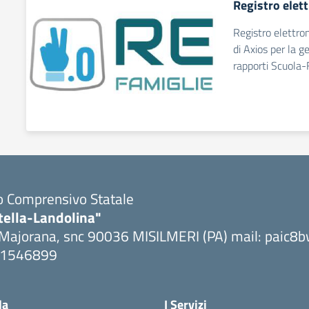
Registro elet
Registro elettro
di Axios per la g
rapporti Scuola-
to Comprensivo Statale
tella-Landolina"
 Majorana, snc 90036 MISILMERI (PA) mail: paic
091546899
ta la pagina iniziale della scuola
la
I Servizi