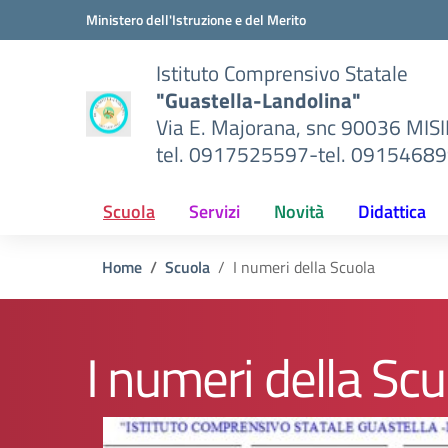
Vai ai contenuti
Vai al menu di navigazione
Vai al footer
Ministero dell'Istruzione e del Merito
Istituto Comprensivo Statale
"Guastella-Landolina"
Via E. Majorana, snc 90036 MIS
tel. 0917525597-tel. 0915468
Scuola
Servizi
Novità
Didattica
Home
Scuola
I numeri della Scuola
I numeri della Scu