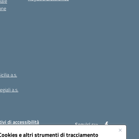
iale
one
ilia a.s.
giali a.s.
ivi di accessibilità
Seguici su:
Cookies e altri strumenti di tracciamento