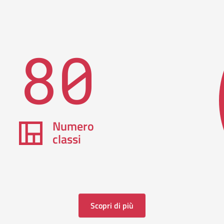
80
Numero
classi
Scopri di più