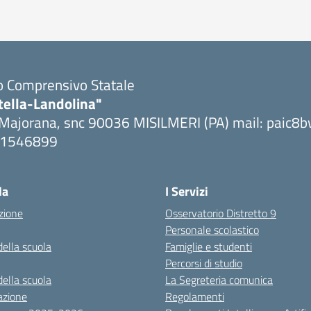
to Comprensivo Statale
tella-Landolina"
 Majorana, snc 90036 MISILMERI (PA) mail: paic
091546899
ta la pagina iniziale della scuola
la
I Servizi
zione
Osservatorio Distretto 9
Personale scolastico
della scuola
Famiglie e studenti
Percorsi di studio
della scuola
La Segreteria comunica
azione
Regolamenti