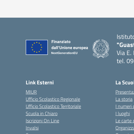
Istitu
"Guas
Via E.
tel. 
— Visi
Link Esterni
La Scuo
MIUR
Presenta
Ufficio Scolastico Regionale
La storia
Ufficio Scolastico Territoriale
I numeri 
Scuola in Chiaro
I luoghi
Iscrizioni On Line
Le carte 
Invalsi
Organizz