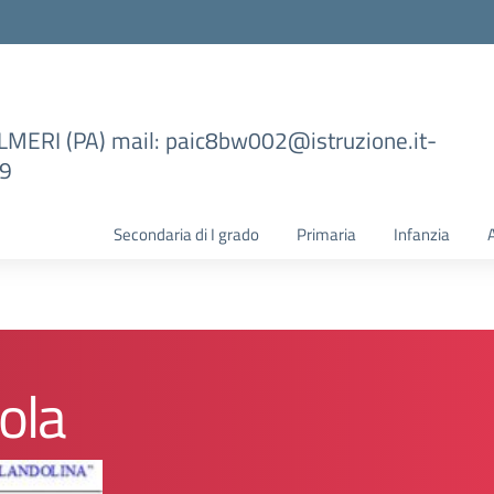
ILMERI (PA) mail: paic8bw002@istruzione.it-
99
Secondaria di I grado
Primaria
Infanzia
ola