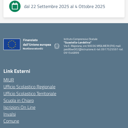
dal 22 Settembre 2025 al 4 Ottobre 2025
Istituto Comprensivo Statale
"Guastella-Landolina"
Via E. Majorana, snc 90036 MISILMERI (PA) mail:
paic8bw002@istruzione.it-tel. 0917525597-tel.
091546899
— Visita la pagina iniziale della scuola
Link Esterni
MIUR
Ufficio Scolastico Regionale
Ufficio Scolastico Territoriale
Scuola in Chiaro
Iscrizioni On Line
Invalsi
Comune