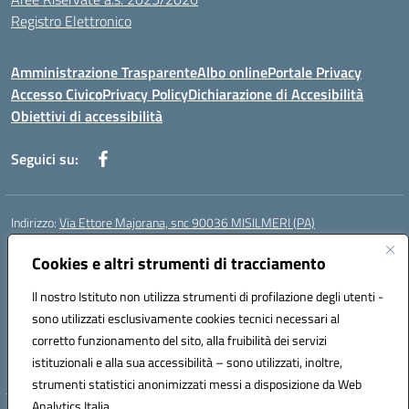
Registro Elettronico
Amministrazione Trasparente
Albo online
Portale Privacy
Accesso Civico
Privacy Policy
Dichiarazione di Accesibilità
Obiettivi di accessibilità
Seguici su:
Indirizzo:
Via Ettore Majorana, snc 90036 MISILMERI (PA)
Centralino:
0917525597-091546899
Email:
Cookies e altri strumenti di tracciamento
PAIC8BW002@istruzione.it
Posta elettronica certificata (PEC):
PAIC8BW002@pec.istruzione.it
Il nostro Istituto non utilizza strumenti di profilazione degli utenti -
Codice fiscale: 97382260822
sono utilizzati esclusivamente cookies tecnici necessari al
Codice meccanografico:
PAIC8BW002
corretto funzionamento del sito, alla fruibilità dei servizi
Codice Indice delle Pubbliche Amministrazioni (IPA): istsc_ PAIC8BW002
istituzionali e alla sua accessibilità – sono utilizzati, inoltre,
strumenti statistici anonimizzati messi a disposizione da Web
Analytics Italia.