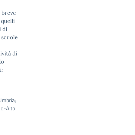
o breve
 quelli
 di
e scuole
vità di
do
i:
 Umbria;
no-Alto