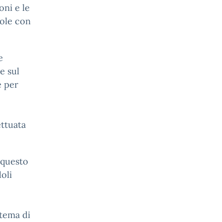
oni e le
uole con
e
e sul
e per
ettuata
 questo
oli
stema di