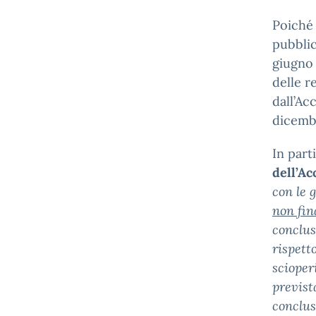
Poiché 
pubblic
giugno 
delle r
dall’Ac
dicemb
In part
dell’A
con le 
non fin
conclus
rispett
scioper
previst
conclus