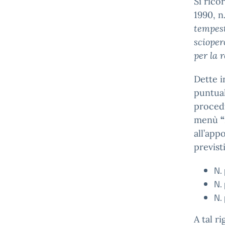
Si rico
1990, n
tempest
scioper
per la 
Dette 
puntual
procedu
menù
“
all’appo
previsti
N.
N.
N. 
A tal r