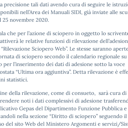
 precisione tali dati avendo cura di seguire le istruzi
ponibili nell’Area dei Manuali SIDI, già inviate alle sc
el 25 novembre 2020.
ala che per l’azione di sciopero in oggetto lo scrivent
 attiverà le relative funzioni di rilevazione dell’adesion
 “Rilevazione Sciopero Web”. Le stesse saranno apert
ornata di sciopero secondo il calendario regionale su
o per l’inserimento dei dati di adesione sotto la voce
stata “Ultima ora aggiuntiva”. Detta rilevazione è eff
ini statistici.
ine della rilevazione, come di consueto, sarà cura di
 rendere noti i dati complessivi di adesione trasferend
plicativo Gepas del Dipartimento Funzione Pubblica e
andoli nella sezione “Diritto di sciopero” seguendo il
o del sito Web del Ministero Argomenti e servizi/Si