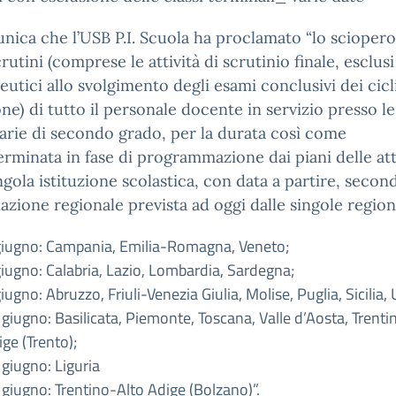
nica che l’USB P.I. Scuola ha proclamato “lo scioper
crutini (comprese le attività di scrutinio finale, esclusi
utici allo svolgimento degli esami conclusivi dei cicli
one) di tutto il personale docente in servizio presso l
rie di secondo grado, per la durata così come
rminata in fase di programmazione dai piani delle atti
ngola istituzione scolastica, con data a partire, secon
olazione regionale prevista ad oggi dalle singole region
giugno: Campania, Emilia-Romagna, Veneto;
giugno: Calabria, Lazio, Lombardia, Sardegna;
iugno: Abruzzo, Friuli-Venezia Giulia, Molise, Puglia, Sicilia,
 giugno: Basilicata, Piemonte, Toscana, Valle d’Aosta, Trenti
ge (Trento);
 giugno: Liguria
 giugno: Trentino-Alto Adige (Bolzano)”.