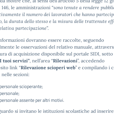
rda inoltre che, ai sensi dell’articolo 5 della legge 12 
. 146, le amministrazioni “
sono tenute a rendere pubbli
ivamente il numero dei lavoratori che hanno partecipa
o, la durata dello stesso e la misura delle trattenute ef
relativa partecipazione
”.
informazioni dovranno essere raccolte, seguendo
mente le osservazioni del relativo manuale, attravers
ra di acquisizione disponibile sul portale SIDI, sotto 
I tuoi servizi”
, nell’area “
Rilevazioni
”, accedendo
sito link “
Rilevazione scioperi web
” e compilando i 
 nelle sezioni:
 personale scioperante;
 personale;
personale assente per altri motivi.
iguardo si invitano le istituzioni scolastiche ad inserir