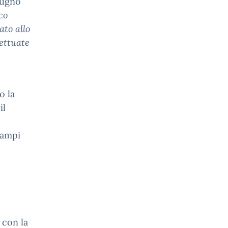
giugno
co
to allo
fettuate
o la
il
campi
e con la