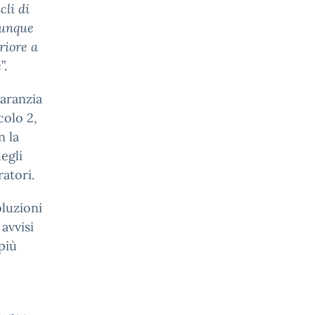
cli di
munque
riore a
e
”.
garanzia
colo 2,
n la
egli
ratori.
oluzioni
 avvisi
 più