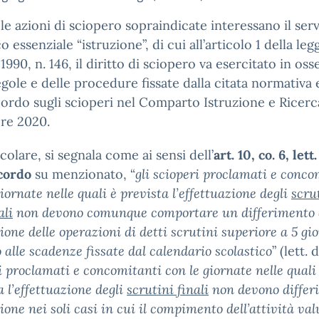
le azioni di sciopero sopraindicate interessano il serv
o essenziale “istruzione”, di cui all’articolo 1 della leg
1990, n. 146, il diritto di sciopero va esercitato in os
egole e delle procedure fissate dalla citata normativa 
cordo sugli scioperi nel Comparto Istruzione e Ricerc
re 2020.
icolare, si segnala come ai sensi dell’
art. 10, co. 6, lett.
ccordo
su menzionato, “
gli scioperi proclamati e conco
giornate nelle quali è prevista l’effettuazione degli
scru
ali
non devono comunque comportare un differimento 
ione delle operazioni di detti scrutini superiore a 5 gi
o alle scadenze fissate dal calendario scolastico
” (lett. d
i proclamati e concomitanti con le giornate nelle quali
a l’effettuazione degli
scrutini finali
non devono differi
ione nei soli casi in cui il compimento dell’attività va