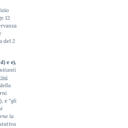
izio
ge 12
servanza
e
a del 2
 d) e e),
mitanti
tini
della
orni
), e “
gli
 è
rne la
lutativa