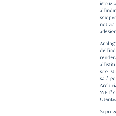
istruzi
all’ind
sciope
notizia
adesion
Analoga
dell’ind
rendera
all’ist
sito is
sarà po
Archivi
WEB” co
Utente
Si preg