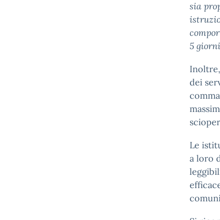
sia pro
istruzi
comport
5 giorn
Inoltre
dei serv
comma 6
massima
scioper
Le isti
a loro 
leggibi
efficac
comuni