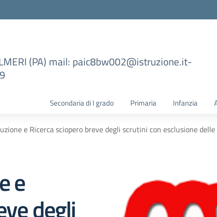
ILMERI (PA) mail: paic8bw002@istruzione.it-
99
Secondaria di I grado
Primaria
Infanzia
zione e Ricerca sciopero breve degli scrutini con esclusione delle 
e e
eve degli