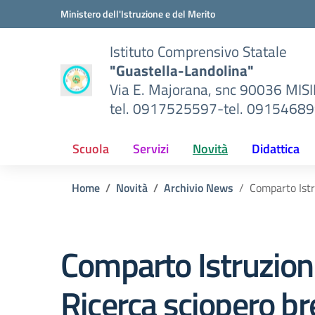
Vai ai contenuti
Vai al menu di navigazione
Vai al footer
Ministero dell'Istruzione e del Merito
Istituto Comprensivo Statale
"Guastella-Landolina"
Via E. Majorana, snc 90036 MIS
tel. 0917525597-tel. 0915468
Scuola
Servizi
Novità
Didattica
Home
Novità
Archivio News
Comparto Istru
Comparto Istruzion
Ricerca sciopero br