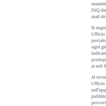
massima
FAQ dis
mail d
Si segn
Ufficio
portale
ogni gi
indicat
preimpo
ai soli f
Al term
Ufficio
sull’ap
pubblic
percors