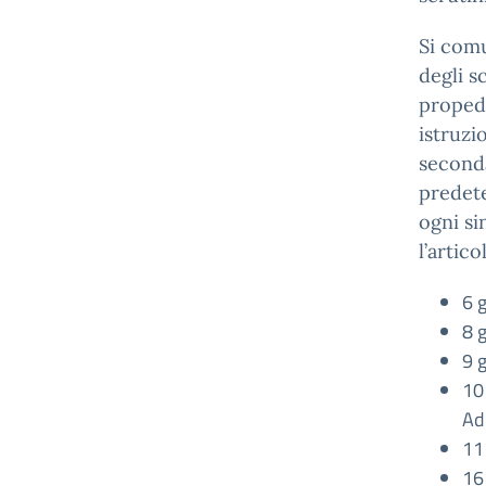
Si comu
degli s
propede
istruzi
seconda
predete
ogni si
l’artic
6 
8 
9 g
10
Adi
11
16