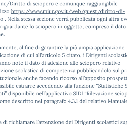
one/Diritto di sciopero e comunque raggiungibile
irizzo
https://www.miur.gov.it/web/guest/diritto-di-
ro
. Nella stessa sezione verrà pubblicata ogni altra e
 riguardante lo sciopero in oggetto, compreso il dato
e.
mente, al fine di garantire la più ampia applicazione
icazione di cui all’articolo 5 citato, i Dirigenti scolasti
nno noto il dato di adesione allo sciopero relativo
ituzione scolastica di competenza pubblicandolo sul p
tituzionale anche facendo ricorso all’apposito prospet
ssibile estrarre accedendo alla funzione “Statistiche 
ati” disponibile nell’applicativo SIDI “Rilevazione scio
me descritto nel paragrafo 4.3.1 del relativo Manual
.
a di richiamare l’attenzione dei Dirigenti scolastici sug