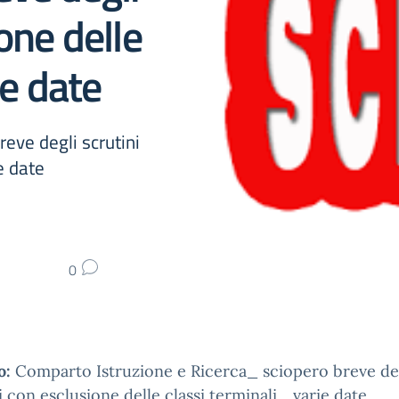
one delle
ie date
eve degli scrutini
e date
0
o:
Comparto Istruzione e Ricerca_ sciopero breve de
i con esclusione delle classi terminali_ varie date