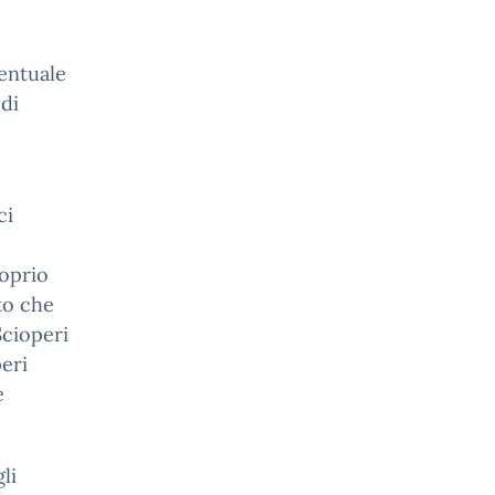
ventuale
 di
ci
roprio
to che
Scioperi
peri
e
li