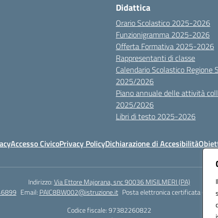
Didattica
Orario Scolastico 2025-2026
Funzionigramma 2025-2026
Offerta Formativa 2025-2026
Rappresentanti di classe
Calendario Scolastico Regione Sic
2025/2026
Piano annuale delle attività colle
2025/2026
Libri di testo 2025-2026
vacy
Accesso Civico
Privacy Policy
Dichiarazione di Accesibilità
Obiett
Indirizzo:
Via Ettore Majorana, snc 90036 MISILMERI (PA)
46899
Email:
PAIC8BW002@istruzione.it
Posta elettronica certificata (PEC)
Codice fiscale: 97382260822