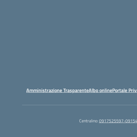
Amministrazione Trasparente
Albo online
Portale Pri
Centralino:
0917525597-0915