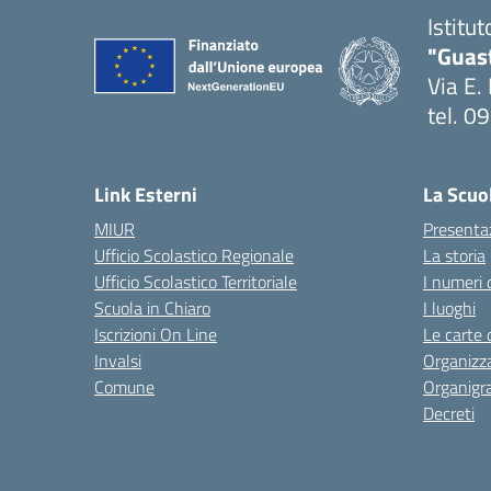
Istitu
"Guas
Via E.
tel. 
— Visi
Link Esterni
La Scuo
MIUR
Presenta
Ufficio Scolastico Regionale
La storia
Ufficio Scolastico Territoriale
I numeri 
Scuola in Chiaro
I luoghi
Iscrizioni On Line
Le carte 
Invalsi
Organizz
Comune
Organig
Decreti