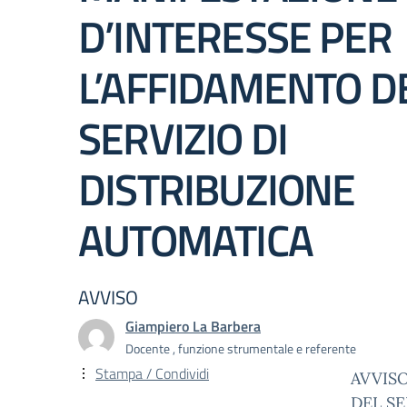
D’INTERESSE PER
L’AFFIDAMENTO D
SERVIZIO DI
DISTRIBUZIONE
AUTOMATICA
AVVISO
Giampiero La Barbera
Docente , funzione strumentale e referente
Stampa / Condividi
AVVISO
DEL S