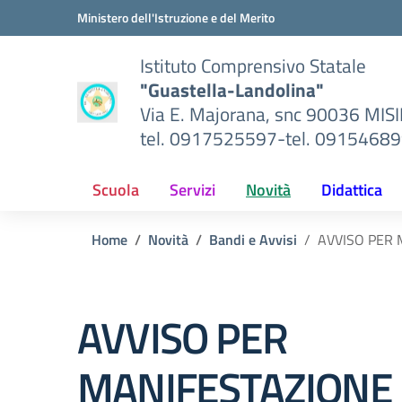
Vai ai contenuti
Vai al menu di navigazione
Vai al footer
Ministero dell'Istruzione e del Merito
Istituto Comprensivo Statale
"Guastella-Landolina"
Via E. Majorana, snc 90036 MIS
tel. 0917525597-tel. 0915468
Scuola
Servizi
Novità
Didattica
Home
Novità
Bandi e Avvisi
AVVISO PER 
AVVISO PER
MANIFESTAZIONE