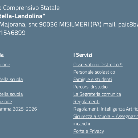
to Comprensivo Statale
tella-Landolina"
 Majorana, snc 90036 MISILMERI (PA) mail: paic
091546899
ta la pagina iniziale della scuola
la
I Servizi
zione
Osservatorio Distretto 9
Personale scolastico
della scuola
Famiglie e studenti
Percorsi di studio
della scuola
La Segreteria comunica
azione
Regolamenti
ramma 2025-2026
Regolamenti Intelligenza Artific
Sicurezza a scuola – Assegnazi
incarichi
Portale Privacy