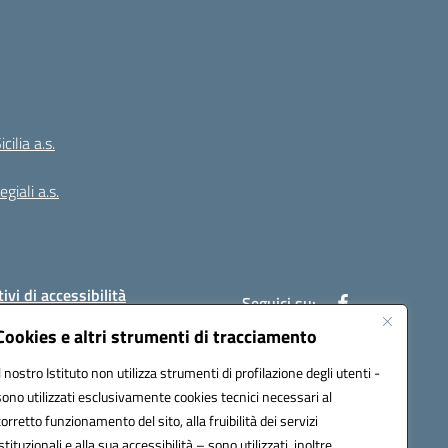
ilia a.s.
giali a.s.
ivi di accessibilità
Seguici su:
Cookies e altri strumenti di tracciamento
Il nostro Istituto non utilizza strumenti di profilazione degli utenti -
:
PAIC8BW002@pec.istruzione.it
sono utilizzati esclusivamente cookies tecnici necessari al
corretto funzionamento del sito, alla fruibilità dei servizi
istituzionali e alla sua accessibilità – sono utilizzati, inoltre,