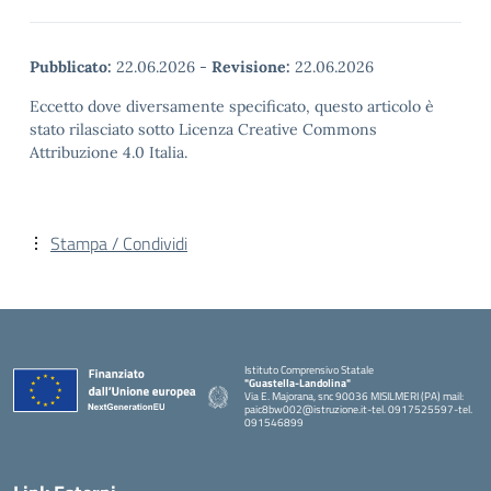
Pubblicato:
22.06.2026
-
Revisione:
22.06.2026
Eccetto dove diversamente specificato, questo articolo è
stato rilasciato sotto Licenza Creative Commons
Attribuzione 4.0 Italia.
Stampa / Condividi
Istituto Comprensivo Statale
"Guastella-Landolina"
Via E. Majorana, snc 90036 MISILMERI (PA) mail:
paic8bw002@istruzione.it-tel. 0917525597-tel.
091546899
— Visita la pagina iniziale della scuola