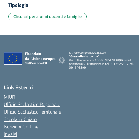
Tipologia
Circolari per alunni docenti e famiglie
Istituto Comprensivo Statale
"Guastella-Landolina"
Via E. Majorana, snc 90036 MISILMERI (PA) mail:
paic8bw002@istruzione.it-tel. 0917525597-tel.
091546899
— Visita la pagina iniziale della scuola
Link Esterni
MIUR
Ufficio Scolastico Regionale
Ufficio Scolastico Territoriale
Scuola in Chiaro
Iscrizioni On Line
Invalsi