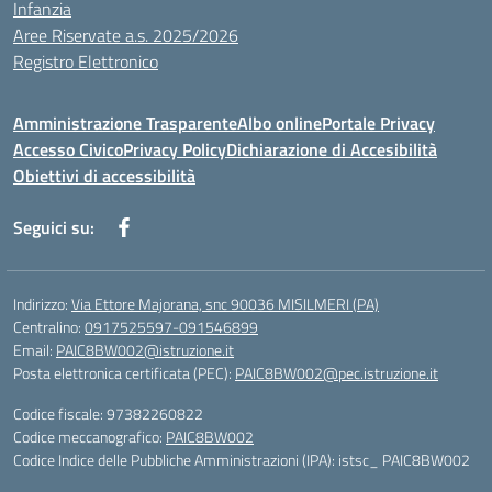
Infanzia
Aree Riservate a.s. 2025/2026
Registro Elettronico
Amministrazione Trasparente
Albo online
Portale Privacy
Accesso Civico
Privacy Policy
Dichiarazione di Accesibilità
Obiettivi di accessibilità
Seguici su:
Indirizzo:
Via Ettore Majorana, snc 90036 MISILMERI (PA)
Centralino:
0917525597-091546899
Email:
PAIC8BW002@istruzione.it
Posta elettronica certificata (PEC):
PAIC8BW002@pec.istruzione.it
Codice fiscale: 97382260822
Codice meccanografico:
PAIC8BW002
Codice Indice delle Pubbliche Amministrazioni (IPA): istsc_ PAIC8BW002