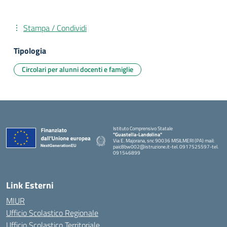
Stampa / Condividi
Tipologia
Circolari per alunni docenti e famiglie
Istituto Comprensivo Statale
"Guastella-Landolina"
Via E. Majorana, snc 90036 MISILMERI (PA) mail:
paic8bw002@istruzione.it-tel. 0917525597-tel.
091546899
— Visita la pagina iniziale della scuola
Link Esterni
MIUR
Ufficio Scolastico Regionale
Ufficio Scolastico Territoriale