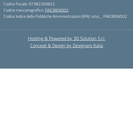
Codice fiscale: 97382260822
Codice meccanografico:
PAIC8BW002
Codice Indice delle Pubbliche Amministrazioni (IPA): istsc_ PAIC8BW002
Hosting & Powered by 3D Solution S.r.l.
Concept & Design by Designers Italia