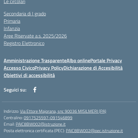
Le circolari
Secondaria di I grado
Primaria
Infanzia
Aree Riservate a.s. 2025/2026
Registro Elettronico
Amministrazione Trasparente
Albo online
Portale Privacy
Accesso Civico
Privacy Policy
Dichiarazione di Accesibilità
Obiettivi di accessibilità
Seguici su:
Indirizzo:
Via Ettore Majorana, snc 90036 MISILMERI (PA)
Centralino:
0917525597-091546899
Email:
PAIC8BW002@istruzione.it
Posta elettronica certificata (PEC):
PAIC8BW002@pec.istruzione.it