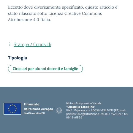
Eccetto dove diversamente specificato, questo articolo è
stato rilasciato sotto Licenza Creative Commons
Attribuzione 4.0 Italia.
Stampa / Condividi
Tipologia
Circolari per alunni docenti e famiglie
Istituto Comprensivo Statale
"Guastella-Landolina"
Via E. Majorana, snc 90036 MISILMERI (PA) mail:
paic8bw002@istruzione.it-tel. 0917525597-tel.
091546899
— Visita la pagina iniziale della scuola