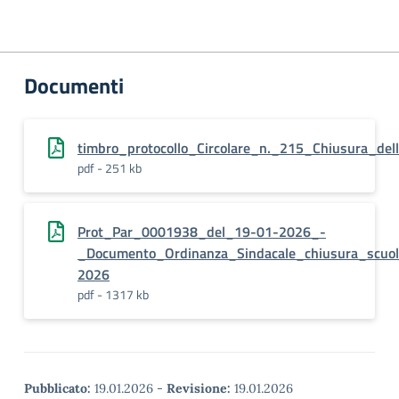
Documenti
timbro_protocollo_Circolare_n._215_Chiusura_del
pdf - 251 kb
Prot_Par_0001938_del_19-01-2026_-
_Documento_Ordinanza_Sindacale_chiusura_scuo
2026
pdf - 1317 kb
Pubblicato:
19.01.2026
-
Revisione:
19.01.2026