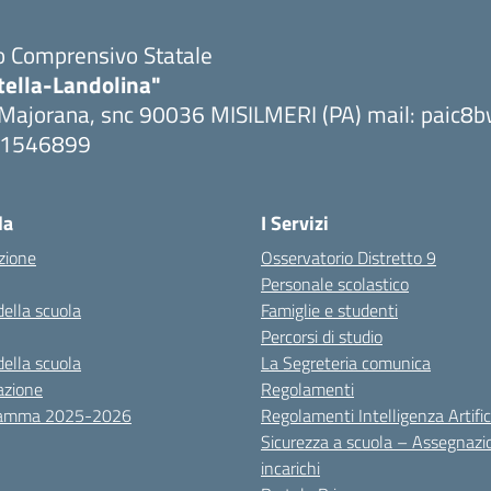
to Comprensivo Statale
tella-Landolina"
 Majorana, snc 90036 MISILMERI (PA) mail: paic
091546899
ta la pagina iniziale della scuola
la
I Servizi
zione
Osservatorio Distretto 9
Personale scolastico
della scuola
Famiglie e studenti
Percorsi di studio
della scuola
La Segreteria comunica
azione
Regolamenti
ramma 2025-2026
Regolamenti Intelligenza Artific
Sicurezza a scuola – Assegnazi
incarichi