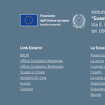
Istitu
"Guas
Via E.
tel. 
— Visi
Link Esterni
La Scuo
MIUR
Presenta
Ufficio Scolastico Regionale
La storia
Ufficio Scolastico Territoriale
I numeri 
Scuola in Chiaro
I luoghi
Iscrizioni On Line
Le carte 
Invalsi
Organizz
Comune
Organig
Decreti