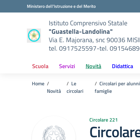
Vai ai contenuti
Vai al menu di navigazione
Vai al footer
Ministero dell'Istruzione e del Merito
Istituto Comprensivo Statale
"Guastella-Landolina"
Via E. Majorana, snc 90036 MIS
tel. 0917525597-tel. 0915468
Scuola
Servizi
Novità
Didattica
Home
Le
Circolari per alunn
Novità
circolari
famiglie
Circolare 221
Circolar