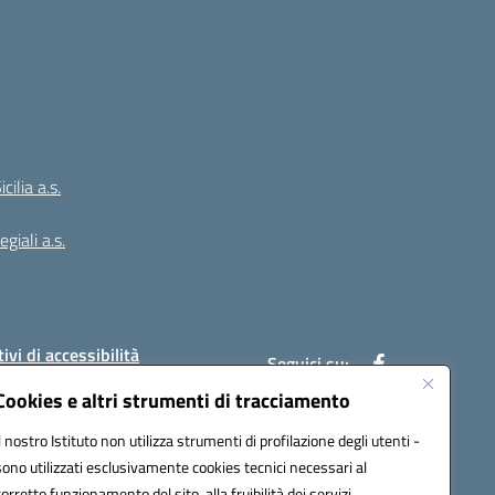
ilia a.s.
giali a.s.
ivi di accessibilità
Seguici su:
Cookies e altri strumenti di tracciamento
Il nostro Istituto non utilizza strumenti di profilazione degli utenti -
:
PAIC8BW002@pec.istruzione.it
sono utilizzati esclusivamente cookies tecnici necessari al
corretto funzionamento del sito, alla fruibilità dei servizi