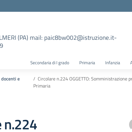
ILMERI (PA) mail: paic8bw002@istruzione.it-
99
Secondaria di I grado
Primaria
Infanzia
i docenti e
Circolare n.224 OGGETTO: Somministrazione pro
Primaria
e n.224