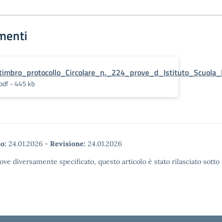
menti
timbro_protocollo_Circolare_n._224_prove_d_Istituto_Scuola_
pdf - 445 kb
o:
24.01.2026
-
Revisione:
24.01.2026
ove diversamente specificato, questo articolo è stato rilasciato sott