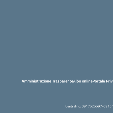
Amministrazione Trasparente
Albo online
Portale Pri
Centralino:
0917525597-0915