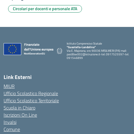
Circolari per docenti e personale ATA
Istituto Comprensivo Statale
"Guastella-Landolina"
Via E. Majorana, snc 90036 MISILMERI (PA) mail:
paic8bw002@istruzione.it-tel. 0917525597-tel.
091546899
— Visita la pagina iniziale della scuola
Link Esterni
MIUR
Ufficio Scolastico Regionale
Ufficio Scolastico Territoriale
Scuola in Chiaro
Iscrizioni On Line
Invalsi
Comune