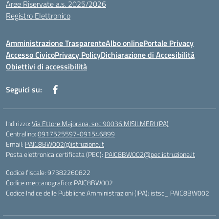
Aree Riservate a.s. 2025/2026
Registro Elettronico
Amministrazione Trasparente
Albo online
Portale Privacy
Accesso Civico
Privacy Policy
Dichiarazione di Accesibilità
Obiettivi di accessibilità
Seguici su:
Indirizzo:
Via Ettore Majorana, snc 90036 MISILMERI (PA)
Centralino:
0917525597-091546899
Email:
PAIC8BW002@istruzione.it
Posta elettronica certificata (PEC):
PAIC8BW002@pec.istruzione.it
Codice fiscale: 97382260822
Codice meccanografico:
PAIC8BW002
Codice Indice delle Pubbliche Amministrazioni (IPA): istsc_ PAIC8BW002