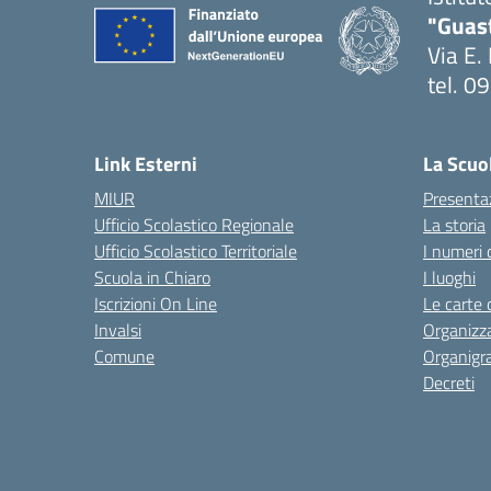
"Guas
Via E.
tel. 
— Visi
Link Esterni
La Scuo
MIUR
Presenta
Ufficio Scolastico Regionale
La storia
Ufficio Scolastico Territoriale
I numeri 
Scuola in Chiaro
I luoghi
Iscrizioni On Line
Le carte 
Invalsi
Organizz
Comune
Organig
Decreti