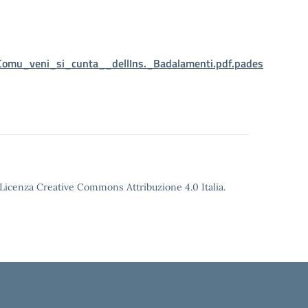
_Comu_veni_si_cunta__dellIns._Badalamenti.pdf.pades
o Licenza Creative Commons Attribuzione 4.0 Italia.