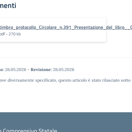
menti
timbro_protocollo_Circolare_n.391_Presentazione_del_libro_
pdf - 270 kb
o:
26.05.2026
-
Revisione:
26.05.2026
ove diversamente specificato, questo articolo è stato rilasciato sott
to Comprensivo Statale