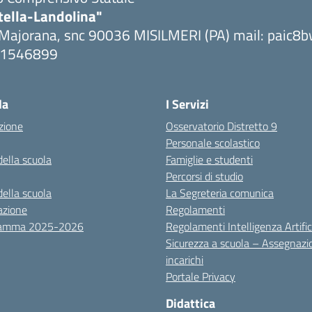
tella-Landolina"
 Majorana, snc 90036 MISILMERI (PA) mail: paic
091546899
ta la pagina iniziale della scuola
la
I Servizi
zione
Osservatorio Distretto 9
Personale scolastico
della scuola
Famiglie e studenti
Percorsi di studio
della scuola
La Segreteria comunica
azione
Regolamenti
ramma 2025-2026
Regolamenti Intelligenza Artific
Sicurezza a scuola – Assegnazi
incarichi
Portale Privacy
Didattica