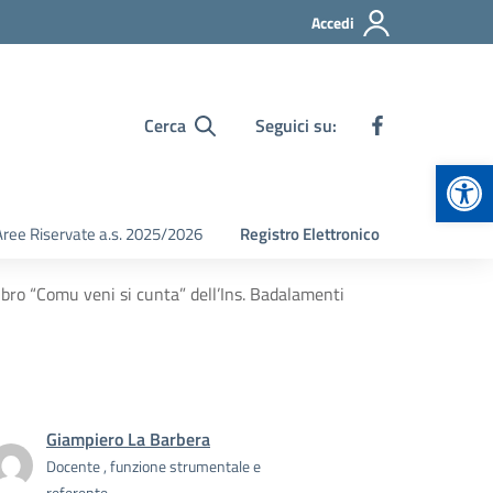
Accedi
Cerca
Seguici su:
Apr
Aree Riservate a.s. 2025/2026
Registro Elettronico
ibro “Comu veni si cunta” dell’Ins. Badalamenti
Giampiero La Barbera
Docente , funzione strumentale e
referente