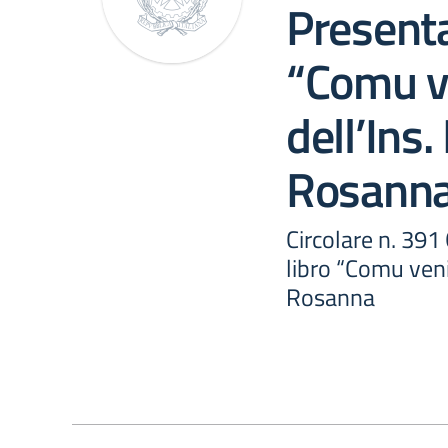
Presenta
“Comu ve
dell’Ins
Rosann
Circolare n. 391
libro “Comu veni
Rosanna