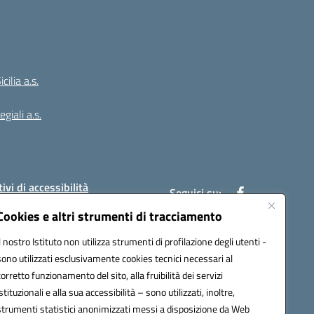
ilia a.s.
giali a.s.
ivi di accessibilità
Seguici su:
Cookies e altri strumenti di tracciamento
Il nostro Istituto non utilizza strumenti di profilazione degli utenti -
:
PAIC8BW002@pec.istruzione.it
sono utilizzati esclusivamente cookies tecnici necessari al
corretto funzionamento del sito, alla fruibilità dei servizi
istituzionali e alla sua accessibilità – sono utilizzati, inoltre,
strumenti statistici anonimizzati messi a disposizione da Web