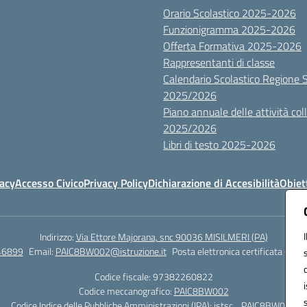
Orario Scolastico 2025-2026
Funzionigramma 2025-2026
Offerta Formativa 2025-2026
Rappresentanti di classe
Calendario Scolastico Regione Sic
2025/2026
Piano annuale delle attività colle
2025/2026
Libri di testo 2025-2026
vacy
Accesso Civico
Privacy Policy
Dichiarazione di Accesibilità
Obiett
Indirizzo:
Via Ettore Majorana, snc 90036 MISILMERI (PA)
46899
Email:
PAIC8BW002@istruzione.it
Posta elettronica certificata (PEC)
Codice fiscale: 97382260822
Codice meccanografico:
PAIC8BW002
Codice Indice delle Pubbliche Amministrazioni (IPA): istsc_ PAIC8BW002