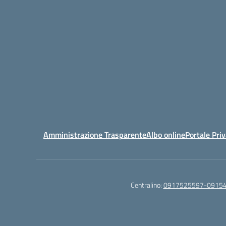
Amministrazione Trasparente
Albo online
Portale Pri
Centralino:
0917525597-0915