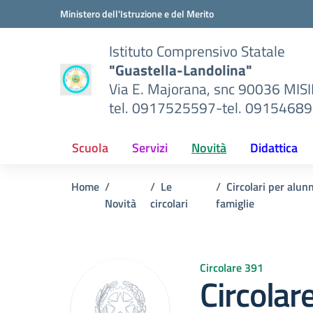
Vai ai contenuti
Vai al menu di navigazione
Vai al footer
Ministero dell'Istruzione e del Merito
Istituto Comprensivo Statale
"Guastella-Landolina"
Via E. Majorana, snc 90036 MIS
tel. 0917525597-tel. 0915468
Scuola
Servizi
Novità
Didattica
Home
Le
Circolari per alun
Novità
circolari
famiglie
Circolare 391
Circolar