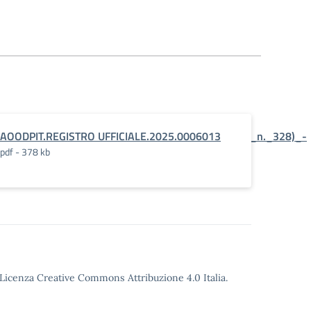
_guida_per_lorientamento_(D.M._22_dicembre_2022_n._328)_-
AOODPIT.REGISTRO UFFICIALE.2025.0006013
ades
pdf - 378 kb
o Licenza Creative Commons Attribuzione 4.0 Italia.