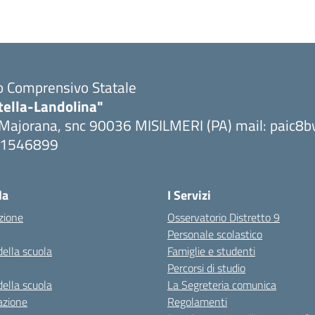
to Comprensivo Statale
tella-Landolina"
 Majorana, snc 90036 MISILMERI (PA) mail: paic
091546899
ta la pagina iniziale della scuola
la
I Servizi
zione
Osservatorio Distretto 9
Personale scolastico
della scuola
Famiglie e studenti
Percorsi di studio
della scuola
La Segreteria comunica
azione
Regolamenti