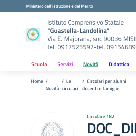
Vai ai contenuti
Vai al menu di navigazione
Vai al footer
Ministero dell'Istruzione e del Merito
Istituto Comprensivo Statale
"Guastella-Landolina"
Via E. Majorana, snc 90036 MIS
tel. 0917525597-tel. 0915468
Scuola
Servizi
Novità
Didattica
Home
Le
Circolari per alunni
Novità
circolari
docenti e famiglie
Circolare 182
DOC_DI