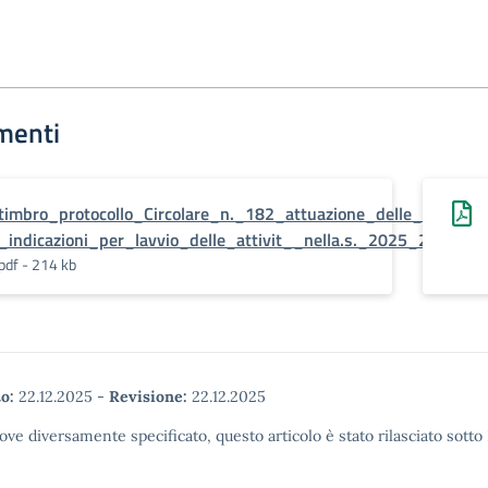
menti
timbro_protocollo_Circolare_n._182_attuazione_delle_Linee
_indicazioni_per_lavvio_delle_attivit__nella.s._2025_26.pdf.p
pdf - 214 kb
o:
22.12.2025
-
Revisione:
22.12.2025
ove diversamente specificato, questo articolo è stato rilasciato sott