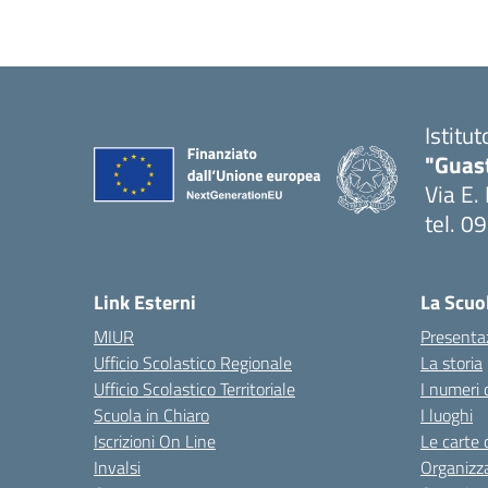
Istitu
"Guas
Via E.
tel. 
— Visi
Link Esterni
La Scuo
MIUR
Presenta
Ufficio Scolastico Regionale
La storia
Ufficio Scolastico Territoriale
I numeri 
Scuola in Chiaro
I luoghi
Iscrizioni On Line
Le carte 
Invalsi
Organizz