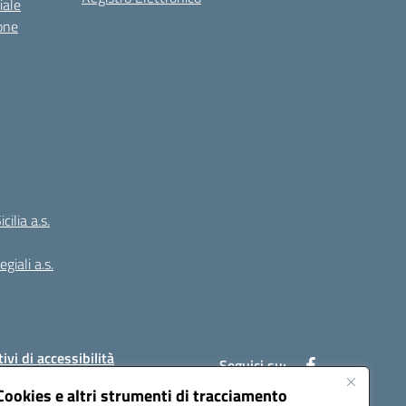
iale
one
ilia a.s.
giali a.s.
ivi di accessibilità
Seguici su:
Cookies e altri strumenti di tracciamento