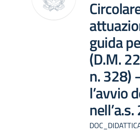
Circolar
attuazio
guida pe
(D.M. 2
n. 328) 
l’avvio d
nell’a.s
DOC_DIDATTICA -