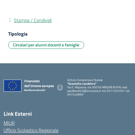
Stampa / Condividi
Tipologia
Circolari per alunni docenti e famiglie
Istituto Comprensivo Statale
"Guastella-Landolina"
Via E. Majorana, snc 90036 MISILMERI (PA) mail:
paic8bw002@istruzione.it-tel. 0917525597-tel.
091546899
— Visita la pagina iniziale della scuola
Link Esterni
MIUR
Ufficio Scolastico Regionale