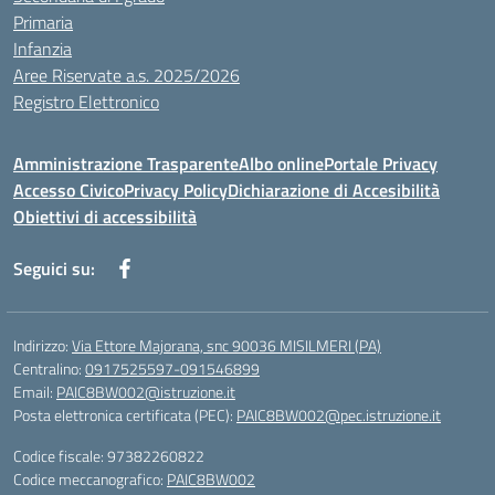
Primaria
Infanzia
Aree Riservate a.s. 2025/2026
Registro Elettronico
Amministrazione Trasparente
Albo online
Portale Privacy
Accesso Civico
Privacy Policy
Dichiarazione di Accesibilità
Obiettivi di accessibilità
Seguici su:
Indirizzo:
Via Ettore Majorana, snc 90036 MISILMERI (PA)
Centralino:
0917525597-091546899
Email:
PAIC8BW002@istruzione.it
Posta elettronica certificata (PEC):
PAIC8BW002@pec.istruzione.it
Codice fiscale: 97382260822
Codice meccanografico:
PAIC8BW002