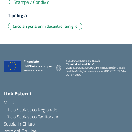
Stampa / Condividi
Tipologia
Circolari per alunni docenti e famiglie
Istituto Comprensivo Statale
"Guastella-Landolina"
Via E. Majorana, snc 90036 MISILMERI (PA) mail:
paic8bw002@istruzione.it-tel. 0917525597-tel.
091546899
— Visita la pagina iniziale della scuola
Link Esterni
MIUR
Ufficio Scolastico Regionale
Ufficio Scolastico Territoriale
Scuola in Chiaro
Iscrizioni On Line