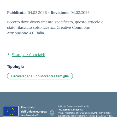
Pubblicato:
04.02.2026
-
Revisione:
04.02.2026
Eccetto dove diversamente specificato, questo articolo è
stato rilasciato sotto Licenza Creative Commons
Attribuzione 4.0 Italia.
Stampa / Condividi
Tipologia
Circolari per alunni docenti e famiglie
Istituto Comprensivo Statale
"Guastella-Landolina"
Via E. Majorana, snc 90036 MISILMERI (PA) mail:
paic8bw002@istruzione.it-tel. 0917525597-tel.