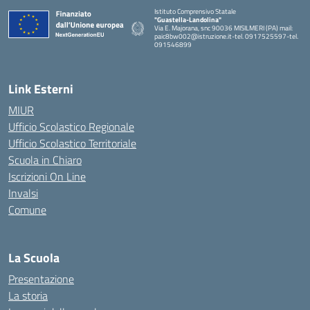
Istituto Comprensivo Statale
"Guastella-Landolina"
Via E. Majorana, snc 90036 MISILMERI (PA) mail:
paic8bw002@istruzione.it-tel. 0917525597-tel.
091546899
— Visita la pagina iniziale della scuola
Link Esterni
MIUR
Ufficio Scolastico Regionale
Ufficio Scolastico Territoriale
Scuola in Chiaro
Iscrizioni On Line
Invalsi
Comune
La Scuola
Presentazione
La storia