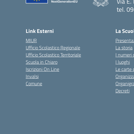
Via E.
tel. 
— Visi
Link Esterni
La Scuo
MIUR
Presenta
Ufficio Scolastico Regionale
La storia
Ufficio Scolastico Territoriale
I numeri 
Scuola in Chiaro
I luoghi
Iscrizioni On Line
Le carte 
Invalsi
Organizz
Comune
Organig
Decreti