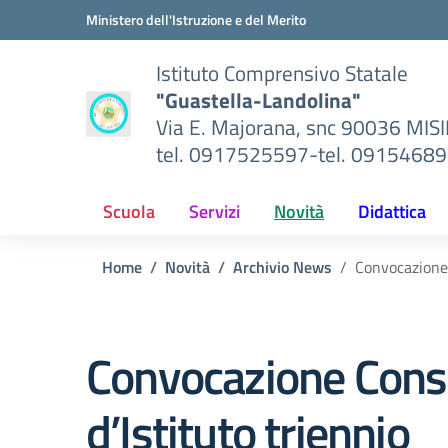
Vai ai contenuti
Vai al menu di navigazione
Vai al footer
Ministero dell'Istruzione e del Merito
Istituto Comprensivo Statale
"Guastella-Landolina"
Via E. Majorana, snc 90036 MIS
tel. 0917525597-tel. 0915468
Scuola
Servizi
Novità
Didattica
Home
Novità
Archivio News
Convocazione 
Convocazione Consi
d’Istituto triennio