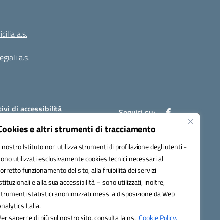
ilia a.s.
giali a.s.
ivi di accessibilità
Seguici su:
Cookies e altri strumenti di tracciamento
Il nostro Istituto non utilizza strumenti di profilazione degli utenti -
:
PAIC8BW002@pec.istruzione.it
sono utilizzati esclusivamente cookies tecnici necessari al
corretto funzionamento del sito, alla fruibilità dei servizi
istituzionali e alla sua accessibilità – sono utilizzati, inoltre,
strumenti statistici anonimizzati messi a disposizione da Web
Analytics Italia.
Per saperne di più sul nostro sito, consulta la ns.
Cookie Policy.