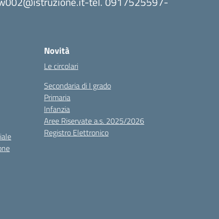
8bw002@istruzione.it-tel. 0917525597-
Novità
Le circolari
Secondaria di I grado
Primaria
Infanzia
Aree Riservate a.s. 2025/2026
Registro Elettronico
iale
one