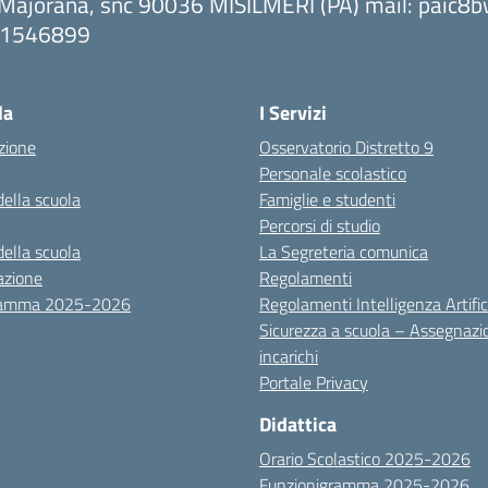
 Majorana, snc 90036 MISILMERI (PA) mail: paic
091546899
ta la pagina iniziale della scuola
la
I Servizi
zione
Osservatorio Distretto 9
Personale scolastico
della scuola
Famiglie e studenti
Percorsi di studio
della scuola
La Segreteria comunica
azione
Regolamenti
ramma 2025-2026
Regolamenti Intelligenza Artific
Sicurezza a scuola – Assegnazi
incarichi
Portale Privacy
Didattica
Orario Scolastico 2025-2026
Funzionigramma 2025-2026