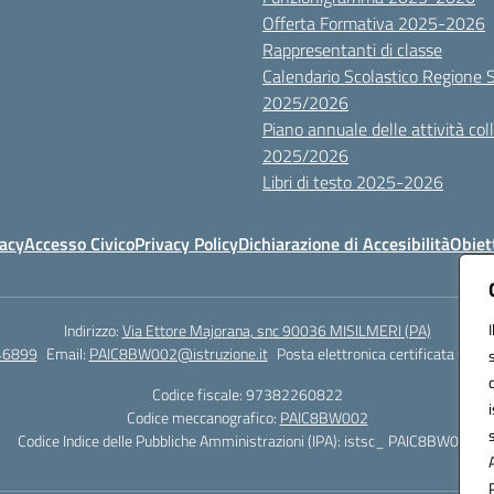
Offerta Formativa 2025-2026
Rappresentanti di classe
Calendario Scolastico Regione Sic
2025/2026
Piano annuale delle attività colle
2025/2026
Libri di testo 2025-2026
vacy
Accesso Civico
Privacy Policy
Dichiarazione di Accesibilità
Obiett
Indirizzo:
Via Ettore Majorana, snc 90036 MISILMERI (PA)
46899
Email:
PAIC8BW002@istruzione.it
Posta elettronica certificata (PEC)
Codice fiscale: 97382260822
Codice meccanografico:
PAIC8BW002
Codice Indice delle Pubbliche Amministrazioni (IPA): istsc_ PAIC8BW002