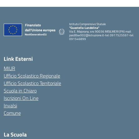
Istituto Comprensivo Statale
"Guastella-Landolina"
Via E. Majorana, snc 90036 MISILMERI (PA) mail:
paic8bw002@istruzione.it-tel. 0917525597-tel.
091546899
— Visita la pagina iniziale della scuola
Link Esterni
MIUR
Ufficio Scolastico Regionale
Ufficio Scolastico Territoriale
Scuola in Chiaro
Iscrizioni On Line
Invalsi
Comune
La Scuola