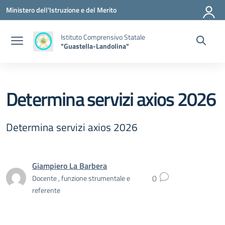
Vai ai contenuti
Vai al menu di navigazione
Vai al footer
Ministero dell'Istruzione e del Merito
Istituto Comprensivo Statale
"Guastella-Landolina"
Determina servizi axios 2026
Determina servizi axios 2026
Giampiero La Barbera
0
Docente , funzione strumentale e
referente