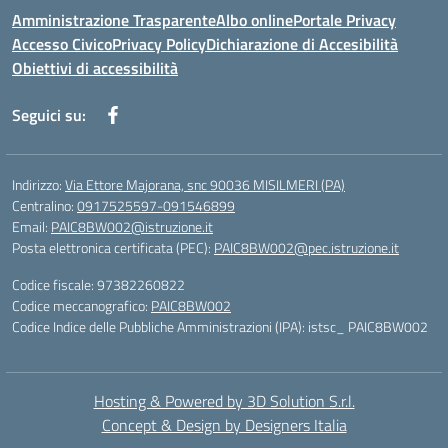
Amministrazione Trasparente
Albo online
Portale Privacy
Accesso Civico
Privacy Policy
Dichiarazione di Accesibilità
Obiettivi di accessibilità
Seguici su:
Indirizzo:
Via Ettore Majorana, snc 90036 MISILMERI (PA)
Centralino:
0917525597-091546899
Email:
PAIC8BW002@istruzione.it
Posta elettronica certificata (PEC):
PAIC8BW002@pec.istruzione.it
Codice fiscale: 97382260822
Codice meccanografico:
PAIC8BW002
Codice Indice delle Pubbliche Amministrazioni (IPA): istsc_ PAIC8BW002
Hosting & Powered by 3D Solution S.r.l.
Concept & Design by Designers Italia