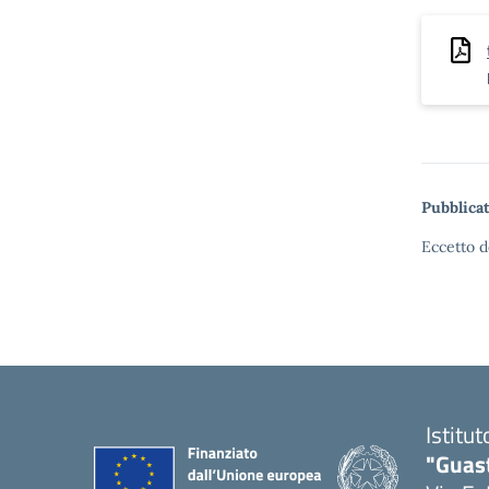
Pubblicat
Eccetto d
Istitu
"Guas