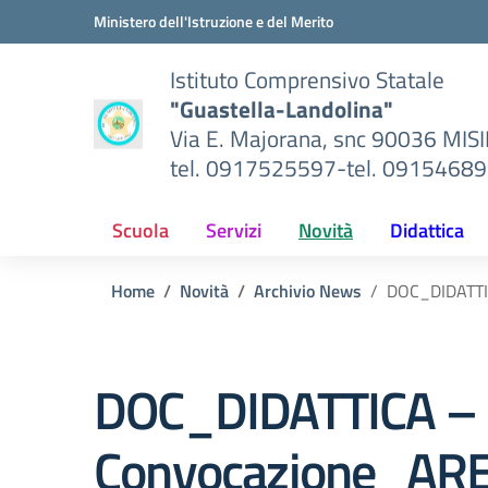
Vai ai contenuti
Vai al menu di navigazione
Vai al footer
Ministero dell'Istruzione e del Merito
Istituto Comprensivo Statale
"Guastella-Landolina"
Via E. Majorana, snc 90036 MIS
tel. 0917525597-tel. 0915468
Scuola
Servizi
Novità
Didattica
Home
Novità
Archivio News
DOC_DIDATTI
DOC_DIDATTICA –
Convocazione_ARE