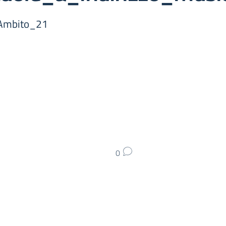
_Ambito_21
0