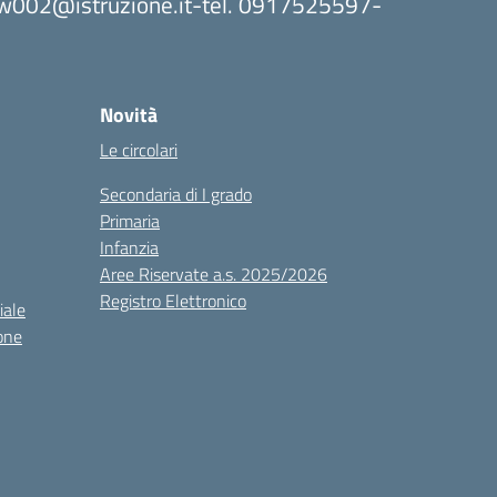
8bw002@istruzione.it-tel. 0917525597-
Novità
Le circolari
Secondaria di I grado
Primaria
Infanzia
Aree Riservate a.s. 2025/2026
Registro Elettronico
iale
one