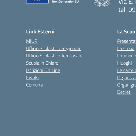
Via E.
tel. 
— Visi
Link Esterni
La Scuo
MIUR
Presenta
Ufficio Scolastico Regionale
La storia
Ufficio Scolastico Territoriale
I numeri 
Scuola in Chiaro
I luoghi
Iscrizioni On Line
Le carte 
Invalsi
Organizz
Comune
Organig
Decreti