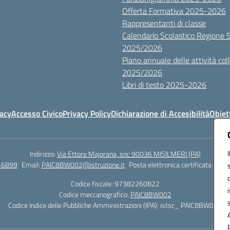
Offerta Formativa 2025-2026
Rappresentanti di classe
Calendario Scolastico Regione Sic
2025/2026
Piano annuale delle attività colle
2025/2026
Libri di testo 2025-2026
vacy
Accesso Civico
Privacy Policy
Dichiarazione di Accesibilità
Obiett
Indirizzo:
Via Ettore Majorana, snc 90036 MISILMERI (PA)
46899
Email:
PAIC8BW002@istruzione.it
Posta elettronica certificata (PEC)
Codice fiscale: 97382260822
Codice meccanografico:
PAIC8BW002
Codice Indice delle Pubbliche Amministrazioni (IPA): istsc_ PAIC8BW002