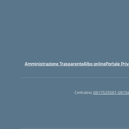
Amministrazione Trasparente
Albo online
Portale Pri
Centralino:
0917525597-0915