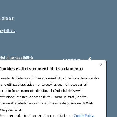
ilia a.s.
giali a.s.
ivi di accessibilità
Seguici su:
Cookies e altri strumenti di tracciamento
Il nostro Istituto non utilizza strumenti di profilazione degli utenti -
:
PAIC8BW002@pec.istruzione.it
sono utilizzati esclusivamente cookies tecnici necessari al
corretto funzionamento del sito, alla fruibilità dei servizi
istituzionali e alla sua accessibilità – sono utilizzati, inoltre,
strumenti statistici anonimizzati messi a disposizione da Web
Analytics Italia.
Per saperne di più sul nostro sito, consulta la ns.
Cookie Policy.