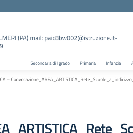
ILMERI (PA) mail: paic8bw002@istruzione.it-
99
Secondaria di I grado
Primaria
Infanzia
CA – Convocazione_AREA_ARTISTICA_Rete_Scuole_a_indirizzo
A_ARTISTICA_Rete_Scu