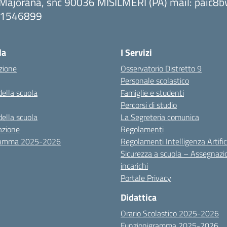
 Majorana, snc 90036 MISILMERI (PA) mail: paic
091546899
ta la pagina iniziale della scuola
la
I Servizi
zione
Osservatorio Distretto 9
Personale scolastico
della scuola
Famiglie e studenti
Percorsi di studio
della scuola
La Segreteria comunica
azione
Regolamenti
ramma 2025-2026
Regolamenti Intelligenza Artific
Sicurezza a scuola – Assegnazi
incarichi
Portale Privacy
Didattica
Orario Scolastico 2025-2026
Funzionigramma 2025-2026