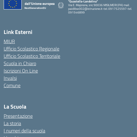
"Guastella-Landolina"
Via E. Majorana, snc 90036 MISILMERI (PA) mail:
paic8bw002@istruzione.it-tel. 0917525597-tel.
091546899
— Visita la pagina iniziale della scuola
Link Esterni
MIUR
Ufficio Scolastico Regionale
Ufficio Scolastico Territoriale
Scuola in Chiaro
Iscrizioni On Line
Invalsi
Comune
La Scuola
Presentazione
La storia
I numeri della scuola