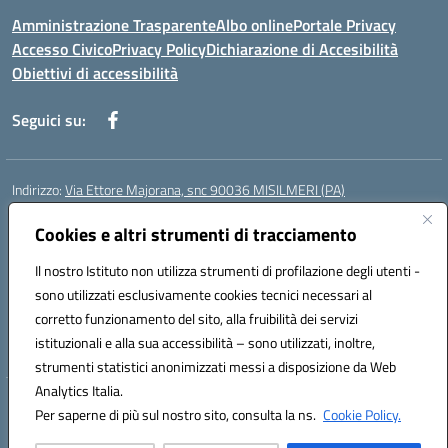
Amministrazione Trasparente
Albo online
Portale Privacy
Accesso Civico
Privacy Policy
Dichiarazione di Accesibilità
Obiettivi di accessibilità
Seguici su:
Indirizzo:
Via Ettore Majorana, snc 90036 MISILMERI (PA)
Centralino:
0917525597-091546899
Email:
Cookies e altri strumenti di tracciamento
PAIC8BW002@istruzione.it
Posta elettronica certificata (PEC):
PAIC8BW002@pec.istruzione.it
Il nostro Istituto non utilizza strumenti di profilazione degli utenti -
Codice fiscale: 97382260822
sono utilizzati esclusivamente cookies tecnici necessari al
Codice meccanografico:
PAIC8BW002
corretto funzionamento del sito, alla fruibilità dei servizi
Codice Indice delle Pubbliche Amministrazioni (IPA): istsc_ PAIC8BW002
istituzionali e alla sua accessibilità – sono utilizzati, inoltre,
strumenti statistici anonimizzati messi a disposizione da Web
Analytics Italia.
Hosting & Powered by 3D Solution S.r.l.
Per saperne di più sul nostro sito, consulta la ns.
Cookie Policy.
Concept & Design by Designers Italia