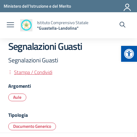
Vai ai contenuti
Vai al menu di navigazione
Vai al footer
Ministero dell'Istruzione e del Merito
Istituto Comprensivo Statale
"Guastella-Landolina"
Segnalazioni Guasti
Apr
Segnalazioni Guasti
Stampa / Condividi
Argomenti
Aule
Tipologia
Documento Generico