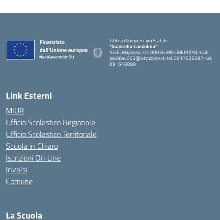
Istituto Comprensivo Statale
"Guastella-Landolina"
Via E. Majorana, snc 90036 MISILMERI (PA) mail:
paic8bw002@istruzione.it-tel. 0917525597-tel.
091546899
— Visita la pagina iniziale della scuola
Link Esterni
MIUR
Ufficio Scolastico Regionale
Ufficio Scolastico Territoriale
Scuola in Chiaro
Iscrizioni On Line
Invalsi
Comune
La Scuola