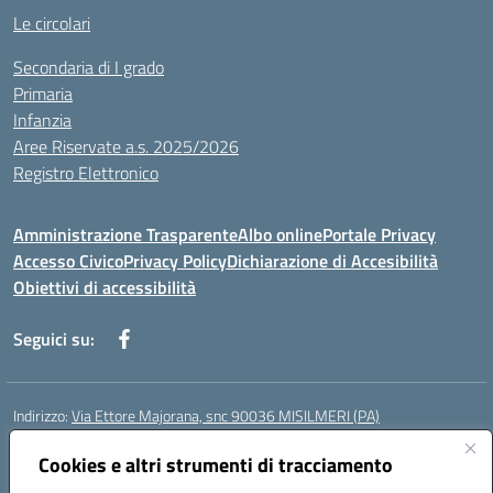
Le circolari
Secondaria di I grado
Primaria
Infanzia
Aree Riservate a.s. 2025/2026
Registro Elettronico
Amministrazione Trasparente
Albo online
Portale Privacy
Accesso Civico
Privacy Policy
Dichiarazione di Accesibilità
Obiettivi di accessibilità
Seguici su:
Indirizzo:
Via Ettore Majorana, snc 90036 MISILMERI (PA)
Centralino:
0917525597-091546899
Email:
Cookies e altri strumenti di tracciamento
PAIC8BW002@istruzione.it
Posta elettronica certificata (PEC):
PAIC8BW002@pec.istruzione.it