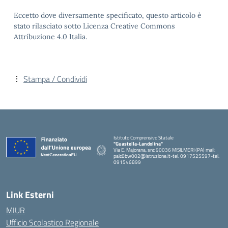
Eccetto dove diversamente specificato, questo articolo è
stato rilasciato sotto Licenza Creative Commons
Attribuzione 4.0 Italia.
Stampa / Condividi
Istituto Comprensivo Statale
"Guastella-Landolina"
Via E. Majorana, snc 90036 MISILMERI (PA) mail:
paic8bw002@istruzione.it-tel. 0917525597-tel.
091546899
— Visita la pagina iniziale della scuola
Link Esterni
MIUR
Ufficio Scolastico Regionale