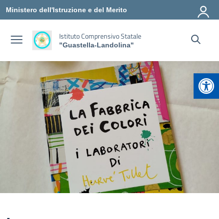
Vai ai contenuti
Vai al menu di navigazione
Vai al footer
Ministero dell'Istruzione e del Merito
Istituto Comprensivo Statale
"Guastella-Landolina"
Apr