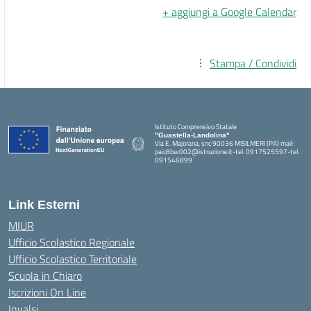
+ aggiungi a Google Calendar
Stampa / Condividi
Istituto Comprensivo Statale
"Guastella-Landolina"
Via E. Majorana, snc 90036 MISILMERI (PA) mail:
paic8bw002@istruzione.it-tel. 0917525597-tel.
091546899
— Visita la pagina iniziale della scuola
Link Esterni
MIUR
Ufficio Scolastico Regionale
Ufficio Scolastico Territoriale
Scuola in Chiaro
Iscrizioni On Line
Invalsi