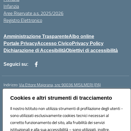
Infanzia
Aree Riservate a.s. 2025/2026
Registro Elettronico
Amministrazione Trasparente
Albo online
Portale Privacy
Accesso Civico
Privacy Policy
Dichiarazione di Accesibilità
Obiettivi di accessibilità
Seguici su:
Indirizzo:
Via Ettore Majorana, snc 90036 MISILMERI (PA)
Centralino:
0917525597-091546899
Email:
PAIC8BW002@istruzione.it
Cookies e altri strumenti di tracciamento
Posta elettronica certificata (PEC):
PAIC8BW002@pec.istruzione.it
Il nostro Istituto non utilizza strumenti di profilazione degli utenti -
Codice fiscale: 97382260822
sono utilizzati esclusivamente cookies tecnici necessari al
Codice meccanografico:
PAIC8BW002
corretto funzionamento del sito, alla fruibilità dei servizi
Codice Indice delle Pubbliche Amministrazioni (IPA): istsc_ PAIC8BW002
istituzionali e alla sua accessibilità – sono utilizzati, inoltre,