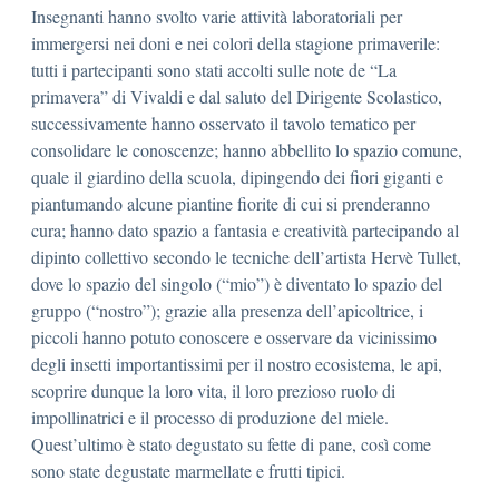
Insegnanti hanno svolto varie attività laboratoriali per
immergersi nei doni e nei colori della stagione primaverile:
tutti i partecipanti sono stati accolti sulle note de “La
primavera” di Vivaldi e dal saluto del Dirigente Scolastico,
successivamente hanno osservato il tavolo tematico per
consolidare le conoscenze; hanno abbellito lo spazio comune,
quale il giardino della scuola, dipingendo dei fiori giganti e
piantumando alcune piantine fiorite di cui si prenderanno
cura; hanno dato spazio a fantasia e creatività partecipando al
dipinto collettivo secondo le tecniche dell’artista Hervè Tullet,
dove lo spazio del singolo (“mio”) è diventato lo spazio del
gruppo (“nostro”); grazie alla presenza dell’apicoltrice, i
piccoli hanno potuto conoscere e osservare da vicinissimo
degli insetti importantissimi per il nostro ecosistema, le api,
scoprire dunque la loro vita, il loro prezioso ruolo di
impollinatrici e il processo di produzione del miele.
Quest’ultimo è stato degustato su fette di pane, così come
sono state degustate marmellate e frutti tipici.