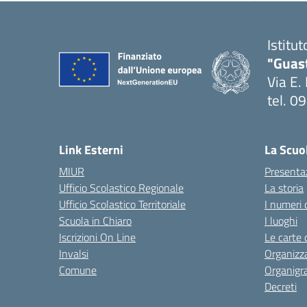
Istitu
"Guas
Via E.
tel. 
— Visi
Link Esterni
La Scuo
MIUR
Presenta
Ufficio Scolastico Regionale
La storia
Ufficio Scolastico Territoriale
I numeri 
Scuola in Chiaro
I luoghi
Iscrizioni On Line
Le carte 
Invalsi
Organizz
Comune
Organig
Decreti