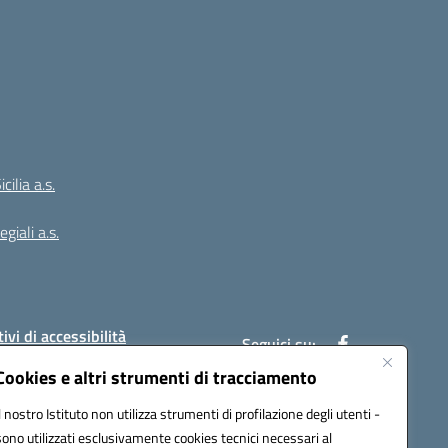
ilia a.s.
giali a.s.
ivi di accessibilità
Seguici su:
Cookies e altri strumenti di tracciamento
Il nostro Istituto non utilizza strumenti di profilazione degli utenti -
:
PAIC8BW002@pec.istruzione.it
sono utilizzati esclusivamente cookies tecnici necessari al