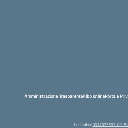
Amministrazione Trasparente
Albo online
Portale Pri
Centralino:
0917525597-0915