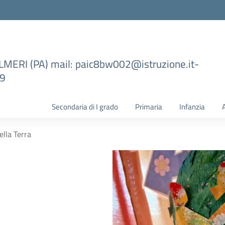
ILMERI (PA) mail: paic8bw002@istruzione.it-
99
Secondaria di I grado
Primaria
Infanzia
ella Terra