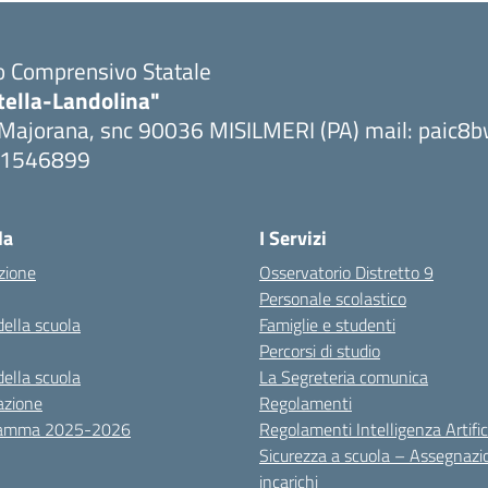
to Comprensivo Statale
tella-Landolina"
 Majorana, snc 90036 MISILMERI (PA) mail: paic
091546899
ta la pagina iniziale della scuola
la
I Servizi
zione
Osservatorio Distretto 9
Personale scolastico
della scuola
Famiglie e studenti
Percorsi di studio
della scuola
La Segreteria comunica
azione
Regolamenti
ramma 2025-2026
Regolamenti Intelligenza Artific
Sicurezza a scuola – Assegnazi
incarichi