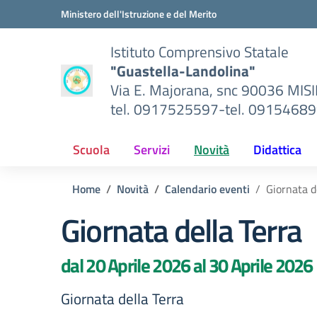
Vai ai contenuti
Vai al menu di navigazione
Vai al footer
Ministero dell'Istruzione e del Merito
Istituto Comprensivo Statale
"Guastella-Landolina"
Via E. Majorana, snc 90036 MIS
tel. 0917525597-tel. 0915468
Scuola
Servizi
Novità
Didattica
Home
Novità
Calendario eventi
Giornata d
Giornata della Terra
dal 20 Aprile 2026 al 30 Aprile 2026
Giornata della Terra