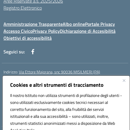
Aree Riservate a.s. 2025/2026
Registro Elettronico
Amministrazione Trasparente
Albo online
Portale Privacy
Accesso Civico
Privacy Policy
Dichiarazione di Accesibilità
Obiettivi di accessibilità
Seguici su:
Indirizzo:
Via Ettore Majorana, snc 90036 MISILMERI (PA)
Centralino:
0917525597-091546899
Email:
Cookies e altri strumenti di tracciamento
PAIC8BW002@istruzione.it
Posta elettronica certificata (PEC):
PAIC8BW002@pec.istruzione.it
Il nostro Istituto non utilizza strumenti di profilazione degli utenti -
Codice fiscale: 97382260822
sono utilizzati esclusivamente cookies tecnici necessari al
Codice meccanografico:
PAIC8BW002
corretto funzionamento del sito, alla fruibilità dei servizi
Codice Indice delle Pubbliche Amministrazioni (IPA): istsc_ PAIC8BW002
istituzionali e alla sua accessibilità – sono utilizzati, inoltre,
strumenti statistici anonimizzati messi a disposizione da Web