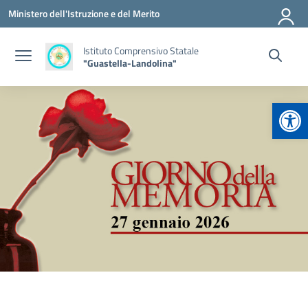
Vai ai contenuti
Vai al menu di navigazione
Vai al footer
Ministero dell'Istruzione e del Merito
Istituto Comprensivo Statale
"Guastella-Landolina"
Apr