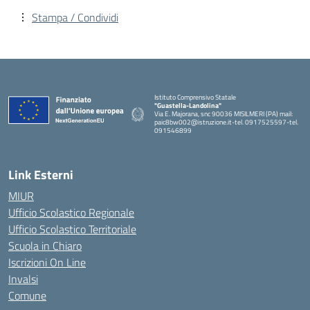
Stampa / Condividi
Istituto Comprensivo Statale
"Guastella-Landolina"
Via E. Majorana, snc 90036 MISILMERI (PA) mail:
paic8bw002@istruzione.it-tel. 0917525597-tel.
091546899
— Visita la pagina iniziale della scuola
Link Esterni
MIUR
Ufficio Scolastico Regionale
Ufficio Scolastico Territoriale
Scuola in Chiaro
Iscrizioni On Line
Invalsi
Comune