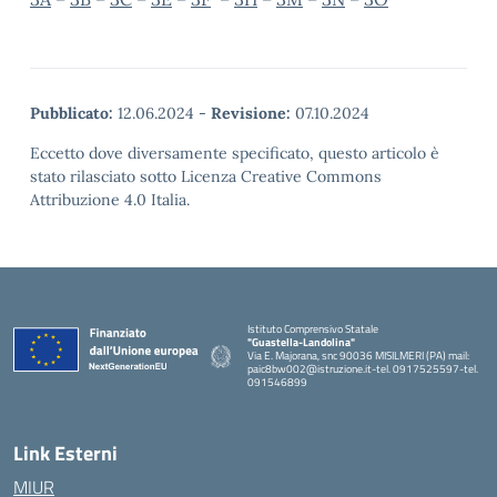
Pubblicato:
12.06.2024
-
Revisione:
07.10.2024
Eccetto dove diversamente specificato, questo articolo è
stato rilasciato sotto Licenza Creative Commons
Attribuzione 4.0 Italia.
Istituto Comprensivo Statale
"Guastella-Landolina"
Via E. Majorana, snc 90036 MISILMERI (PA) mail:
paic8bw002@istruzione.it-tel. 0917525597-tel.
091546899
— Visita la pagina iniziale della scuola
Link Esterni
MIUR