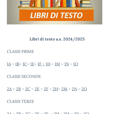
Libri di testo a.s. 2024/2025
CLASSI PRIME
1A
–
1B
–
1C
–
1E
–
1F –
1H
–
1M
–
1N
–
1O
CLASSI SECONDE
2A
–
2B
–
2C
–
2E
–
2F
–
2H
–
2M
–
2N
–
2O
CLASSI TERZE
3A
–
3B
–
3C
–
3E
–
3F
–
3H
–
3M
–
3N
–
3O