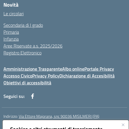
Novità
Le circolari
Secondaria di I grado
Primaria
Infanzia
Aree Riservate a.s. 2025/2026
Registro Elettronico
Amministrazione Trasparente
Albo online
Portale Privacy
Accesso Civico
Privacy Policy
Dichiarazione di Accesibilità
Obiettivi di accessibilità
Seguici su:
Indirizzo:
Via Ettore Majorana, snc 90036 MISILMERI (PA)
Centralino:
0917525597-091546899
Email:
PAIC8BW002@istruzione.it