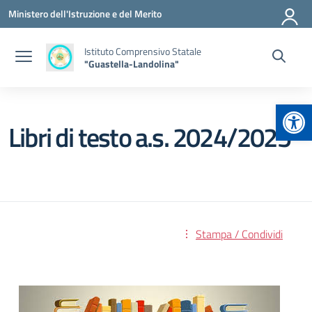
Vai ai contenuti
Vai al menu di navigazione
Vai al footer
Ministero dell'Istruzione e del Merito
Istituto Comprensivo Statale
"Guastella-Landolina"
Apr
Libri di testo a.s. 2024/2025
Stampa / Condividi