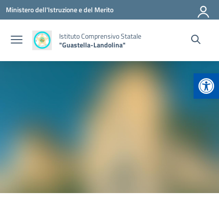
Vai ai contenuti
Vai al menu di navigazione
Vai al footer
Ministero dell'Istruzione e del Merito
Istituto Comprensivo Statale
"Guastella-Landolina"
Apr