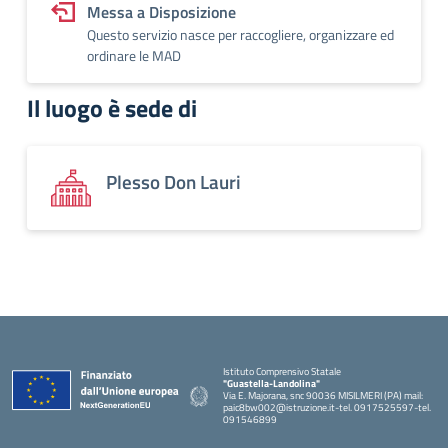
Messa a Disposizione
Questo servizio nasce per raccogliere, organizzare ed
ordinare le MAD
Il luogo è sede di
Plesso Don Lauri
Istituto Comprensivo Statale
"Guastella-Landolina"
Via E. Majorana, snc 90036 MISILMERI (PA) mail:
paic8bw002@istruzione.it-tel. 0917525597-tel.
091546899
— Visita la pagina iniziale della scuola