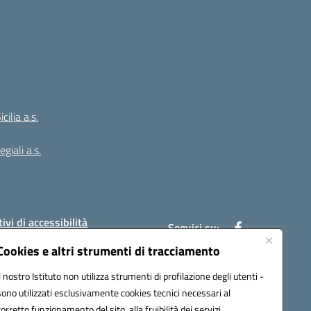
ilia a.s.
giali a.s.
ivi di accessibilità
Seguici su:
Cookies e altri strumenti di tracciamento
Il nostro Istituto non utilizza strumenti di profilazione degli utenti -
:
PAIC8BW002@pec.istruzione.it
sono utilizzati esclusivamente cookies tecnici necessari al
corretto funzionamento del sito, alla fruibilità dei servizi