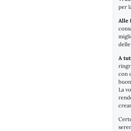
per 
Alle 
cons
migli
delle
A tu
ringr
con c
buon
La v
rende
crear
Certo
sere