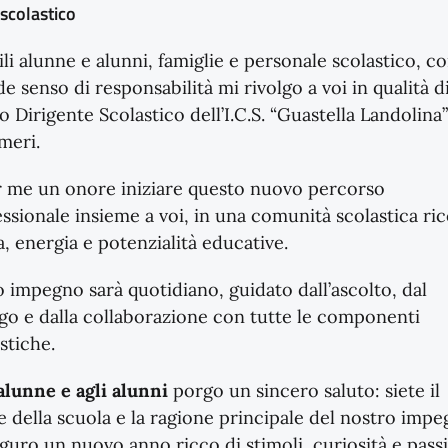
scolastico
li alunne e alunni, famiglie e personale scolastico, c
e senso di responsabilità mi rivolgo a voi in qualità d
 Dirigente Scolastico dell’I.C.S. “Guastella Landolina”
meri.
r me un onore iniziare questo nuovo percorso
ssionale insieme a voi, in una comunità scolastica ric
a, energia e potenzialità educative.
o impegno sarà quotidiano, guidato dall’ascolto, dal
go e dalla collaborazione con tutte le componenti
stiche.
alunne e agli alunni
porgo un sincero saluto: siete il
 della scuola e la ragione principale del nostro impe
guro un nuovo anno ricco di stimoli, curiosità e pass