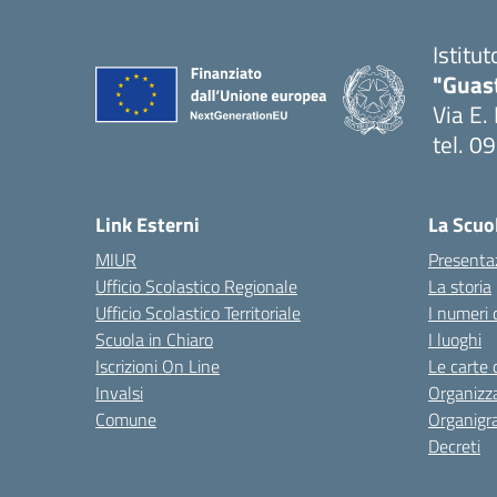
Istitu
"Guas
Via E.
tel. 
— Visi
Link Esterni
La Scuo
MIUR
Presenta
Ufficio Scolastico Regionale
La storia
Ufficio Scolastico Territoriale
I numeri 
Scuola in Chiaro
I luoghi
Iscrizioni On Line
Le carte 
Invalsi
Organizz
Comune
Organig
Decreti