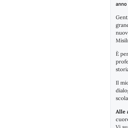
anno 
Genti
grand
nuovo
Misil
È pe
profe
stori
Il mi
dialo
scola
Alle 
cuore
Vi au