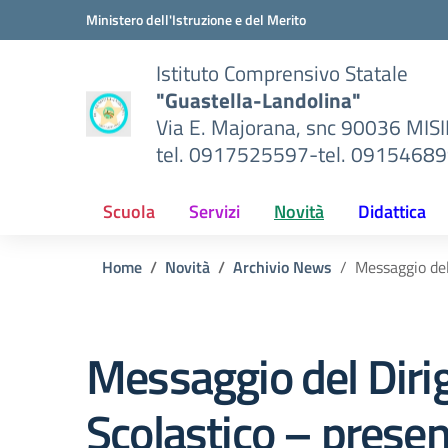
Vai ai contenuti
Vai al menu di navigazione
Vai al footer
Ministero dell'Istruzione e del Merito
Istituto Comprensivo Statale
"Guastella-Landolina"
Via E. Majorana, snc 90036 MIS
tel. 0917525597-tel. 0915468
Scuola
Servizi
Novità
Didattica
Home
Novità
Archivio News
Messaggio del
Messaggio del Diri
Scolastico – prese