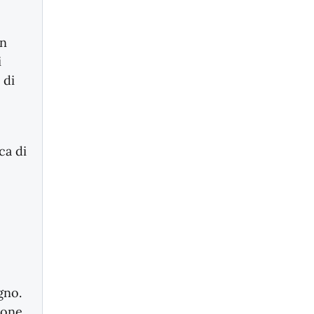
on
i
 di
ca di
gno.
ione