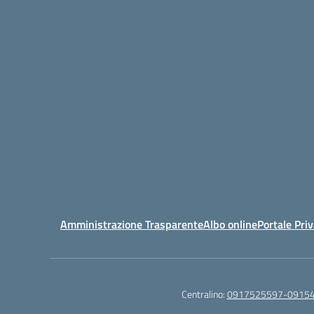
Amministrazione Trasparente
Albo online
Portale Pri
Centralino:
0917525597-0915