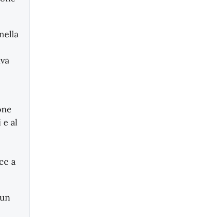
nella
iva
one
 e al
ce a
 un