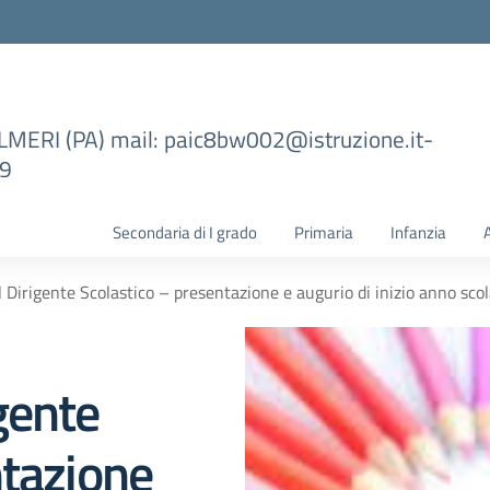
ILMERI (PA) mail: paic8bw002@istruzione.it-
99
Secondaria di I grado
Primaria
Infanzia
 Dirigente Scolastico – presentazione e augurio di inizio anno scol
gente
ntazione