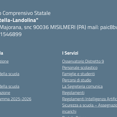
to Comprensivo Statale
tella-Landolina"
 Majorana, snc 90036 MISILMERI (PA) mail: paic
091546899
ta la pagina iniziale della scuola
la
I Servizi
zione
Osservatorio Distretto 9
Personale scolastico
della scuola
Famiglie e studenti
Percorsi di studio
della scuola
La Segreteria comunica
azione
Regolamenti
ramma 2025-2026
Regolamenti Intelligenza Artific
Sicurezza a scuola – Assegnazi
incarichi