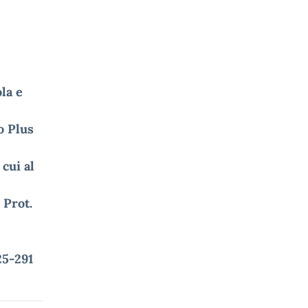
la e
o Plus
cui al
 Prot.
25-291