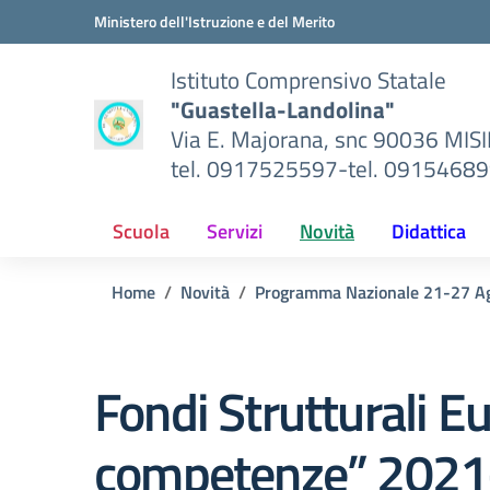
Vai ai contenuti
Vai al menu di navigazione
Vai al footer
Ministero dell'Istruzione e del Merito
Istituto Comprensivo Statale
"Guastella-Landolina"
Via E. Majorana, snc 90036 MIS
tel. 0917525597-tel. 0915468
Scuola
Servizi
Novità
Didattica
Home
Novità
Programma Nazionale 21-27 A
Fondi Strutturali 
competenze” 202