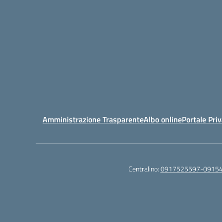
Amministrazione Trasparente
Albo online
Portale Pri
Centralino:
0917525597-0915