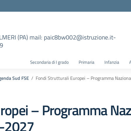
ILMERI (PA) mail: paic8bw002@istruzione.it-
99
Secondaria di I grado
Primaria
Infanzia
genda Sud FSE
Fondi Strutturali Europei – Programma Nazion
Europei – Programma Naz
1-2027