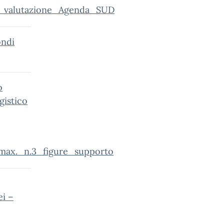
e_valutazione_Agenda_SUD
ondi
o
gistico
_max._n.3_figure_supporto
ei –