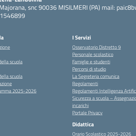
 Majorana, snc 90036 MISILMERI (PA) mail: paic
091546899
ta la pagina iniziale della scuola
la
I Servizi
zione
Osservatorio Distretto 9
Personale scolastico
della scuola
Famiglie e studenti
Percorsi di studio
della scuola
La Segreteria comunica
azione
Regolamenti
ramma 2025-2026
Regolamenti Intelligenza Artific
Sicurezza a scuola – Assegnazi
incarichi
Portale Privacy
Didattica
Orario Scolastico 2025-2026