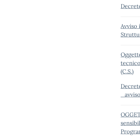
Decret
Avviso 
Strutt
Oggetto
tecnico
(C.S.)
Decret
_avvis
OGGETT
sensibi
Progra