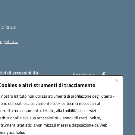
ilia a.s.
giali a.s.
ivi di accessibilità
Seguici su:
Cookies e altri strumenti di tracciamento
Il nostro Istituto non utilizza strumenti di profilazione degli utenti -
:
PAIC8BW002@pec.istruzione.it
sono utilizzati esclusivamente cookies tecnici necessari al
corretto funzionamento del sito, alla fruibilità dei servizi
istituzionali e alla sua accessibilità – sono utilizzati, inoltre,
strumenti statistici anonimizzati messi a disposizione da Web
Analytics Italia.