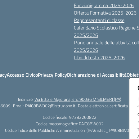
Funzionigramma 2025-2026
Offerta Formativa 2025-2026
Rappresentanti di classe
Calendario Scolastico Regione Sic
2025/2026
Piano annuale delle attività colle
2025/2026
Libri di testo 2025-2026
vacy
Accesso Civico
Privacy Policy
Dichiarazione di Accesibilità
Obiett
Indirizzo:
Via Ettore Majorana, snc 90036 MISILMERI (PA)
46899
Email:
PAIC8BW002@istruzione.it
Posta elettronica certificata (PEC)
Codice fiscale: 97382260822
Codice meccanografico:
PAIC8BW002
Codice Indice delle Pubbliche Amministrazioni (IPA): istsc_ PAIC8BW002