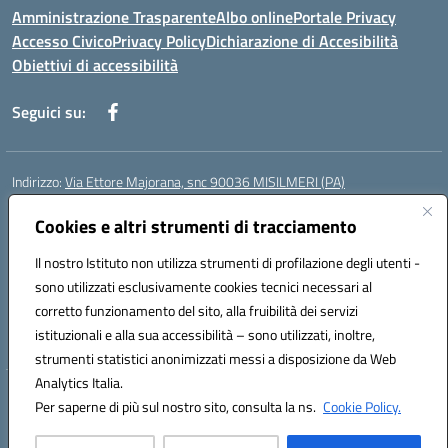
Amministrazione Trasparente
Albo online
Portale Privacy
Accesso Civico
Privacy Policy
Dichiarazione di Accesibilità
Obiettivi di accessibilità
Seguici su:
Indirizzo:
Via Ettore Majorana, snc 90036 MISILMERI (PA)
Centralino:
0917525597-091546899
Email:
Cookies e altri strumenti di tracciamento
PAIC8BW002@istruzione.it
Posta elettronica certificata (PEC):
PAIC8BW002@pec.istruzione.it
Il nostro Istituto non utilizza strumenti di profilazione degli utenti -
Codice fiscale: 97382260822
sono utilizzati esclusivamente cookies tecnici necessari al
Codice meccanografico:
PAIC8BW002
corretto funzionamento del sito, alla fruibilità dei servizi
Codice Indice delle Pubbliche Amministrazioni (IPA): istsc_ PAIC8BW002
istituzionali e alla sua accessibilità – sono utilizzati, inoltre,
strumenti statistici anonimizzati messi a disposizione da Web
Analytics Italia.
Hosting & Powered by 3D Solution S.r.l.
Per saperne di più sul nostro sito, consulta la ns.
Cookie Policy.
Concept & Design by Designers Italia