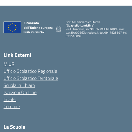
Istituto Comprensivo Statale
"Guastella-Landolina"
Via E. Majorana, snc 90036 MISILMERI (PA) mail:
paic8bw002@istruzione.it-tel. 0917525597-tel.
091546899
— Visita la pagina iniziale della scuola
Link Esterni
MIUR
Ufficio Scolastico Regionale
Ufficio Scolastico Territoriale
Scuola in Chiaro
Iscrizioni On Line
Invalsi
Comune
La Scuola