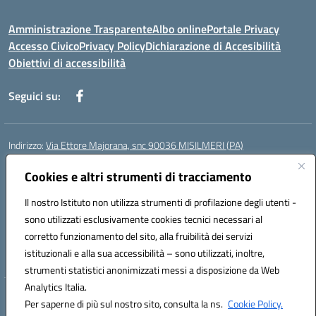
Amministrazione Trasparente
Albo online
Portale Privacy
Accesso Civico
Privacy Policy
Dichiarazione di Accesibilità
Obiettivi di accessibilità
Seguici su:
Indirizzo:
Via Ettore Majorana, snc 90036 MISILMERI (PA)
Centralino:
0917525597-091546899
Email:
Cookies e altri strumenti di tracciamento
PAIC8BW002@istruzione.it
Posta elettronica certificata (PEC):
PAIC8BW002@pec.istruzione.it
Il nostro Istituto non utilizza strumenti di profilazione degli utenti -
Codice fiscale: 97382260822
sono utilizzati esclusivamente cookies tecnici necessari al
Codice meccanografico:
PAIC8BW002
corretto funzionamento del sito, alla fruibilità dei servizi
Codice Indice delle Pubbliche Amministrazioni (IPA): istsc_ PAIC8BW002
istituzionali e alla sua accessibilità – sono utilizzati, inoltre,
strumenti statistici anonimizzati messi a disposizione da Web
Analytics Italia.
Hosting & Powered by 3D Solution S.r.l.
Per saperne di più sul nostro sito, consulta la ns.
Cookie Policy.
Concept & Design by Designers Italia