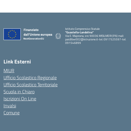
Istituto Comprensivo Statale
"Guastella-Landolina"
Via E. Majorana, snc 90036 MISILMERI (PA) mail:
paic8bw002@istruzione.it-tel. 0917525597-tel.
091546899
— Visita la pagina iniziale della scuola
Link Esterni
MIUR
Ufficio Scolastico Regionale
Ufficio Scolastico Territoriale
Scuola in Chiaro
Iscrizioni On Line
Invalsi
Comune