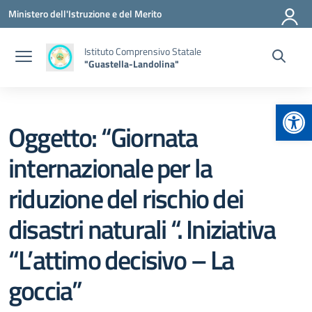
Vai ai contenuti
Vai al menu di navigazione
Vai al footer
Ministero dell'Istruzione e del Merito
Istituto Comprensivo Statale
"Guastella-Landolina"
Apr
Oggetto: “Giornata
internazionale per la
riduzione del rischio dei
disastri naturali “. Iniziativa
“L’attimo decisivo – La
goccia”