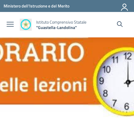
Vai ai contenuti
Vai al menu di navigazione
Vai al footer
Ministero dell'Istruzione e del Merito
Istituto Comprensivo Statale
"Guastella-Landolina"