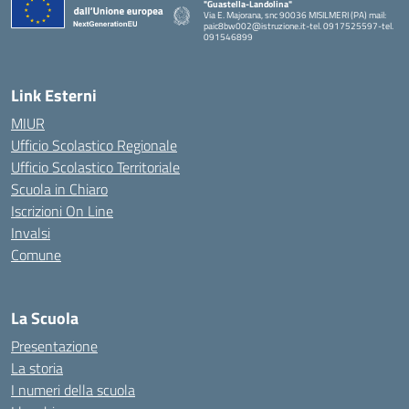
"Guastella-Landolina"
Via E. Majorana, snc 90036 MISILMERI (PA) mail:
paic8bw002@istruzione.it-tel. 0917525597-tel.
091546899
— Visita la pagina iniziale della scuola
Link Esterni
MIUR
Ufficio Scolastico Regionale
Ufficio Scolastico Territoriale
Scuola in Chiaro
Iscrizioni On Line
Invalsi
Comune
La Scuola
Presentazione
La storia
I numeri della scuola