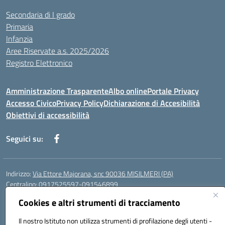
Secondaria di I grado
Primaria
Infanzia
Aree Riservate a.s. 2025/2026
Registro Elettronico
Amministrazione Trasparente
Albo online
Portale Privacy
Accesso Civico
Privacy Policy
Dichiarazione di Accesibilità
Obiettivi di accessibilità
Seguici su:
Indirizzo:
Via Ettore Majorana, snc 90036 MISILMERI (PA)
Centralino:
0917525597-091546899
Email:
PAIC8BW002@istruzione.it
Cookies e altri strumenti di tracciamento
Posta elettronica certificata (PEC):
PAIC8BW002@pec.istruzione.it
Il nostro Istituto non utilizza strumenti di profilazione degli utenti -
Codice fiscale: 97382260822