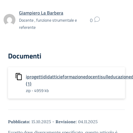
Giampiero La Barbera
0
Docente , funzione strumentale e
referente
Documenti
iprogettididatticieformazionedocentisulleducazione
(1)
zip - 4959 kb
Pubblicato:
15.10.2025
-
Revisione:
04.11.2025
Eccetto dove diversamente specificato, questo articolo è