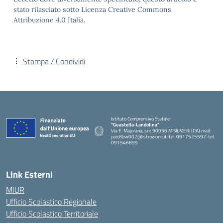
stato rilasciato sotto Licenza Creative Commons
Attribuzione 4.0 Italia.
Stampa / Condividi
Istituto Comprensivo Statale
"Guastella-Landolina"
Via E. Majorana, snc 90036 MISILMERI (PA) mail:
paic8bw002@istruzione.it-tel. 0917525597-tel.
091546899
— Visita la pagina iniziale della scuola
Link Esterni
MIUR
Ufficio Scolastico Regionale
Ufficio Scolastico Territoriale