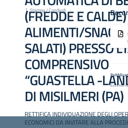
AUTOMATICA DI 
(FREDDE E CALDE)
Stampa / Condividi
Docu
ALIMENTI/SNACK (
SALATI) PRESSO L’
COMPRENSIVO
“GUASTELLA -LAN
Pubblicat
Eccetto d
DI MISILMERI (PA)
RETTIFICA INDIVIDUAZIONE DEGLI OPE
ECONOMICI DA INVITARE ALLA PROCE