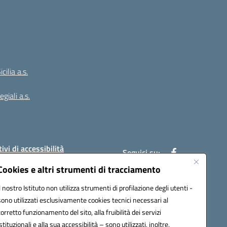
ilia a.s.
giali a.s.
ivi di accessibilità
Seguici su:
Cookies e altri strumenti di tracciamento
Il nostro Istituto non utilizza strumenti di profilazione degli utenti -
:
PAIC8BW002@pec.istruzione.it
sono utilizzati esclusivamente cookies tecnici necessari al
corretto funzionamento del sito, alla fruibilità dei servizi
istituzionali e alla sua accessibilità – sono utilizzati, inoltre,