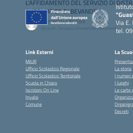
L’AFFIDAMENTO DEL SERVIZIO DI DIST
Istitu
AUTOMATICA DI BEVANDE
"Guas
Giampiero La Barbera
Via E.
Docente , funzione strumentale e referente
tel. 
— Visi
Link Esterni
La Scuo
MIUR
Presenta
Ufficio Scolastico Regionale
La storia
Ufficio Scolastico Territoriale
I numeri 
Scuola in Chiaro
I luoghi
Iscrizioni On Line
Le carte 
Invalsi
Organizz
Comune
Organig
Decreti