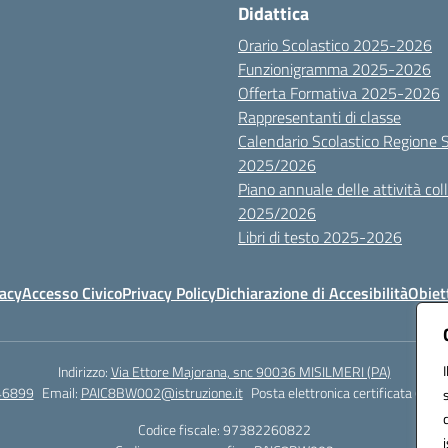
Didattica
Orario Scolastico 2025-2026
Funzionigramma 2025-2026
Offerta Formativa 2025-2026
Rappresentanti di classe
Calendario Scolastico Regione Sic
2025/2026
Piano annuale delle attività colle
2025/2026
Libri di testo 2025-2026
vacy
Accesso Civico
Privacy Policy
Dichiarazione di Accesibilità
Obiett
Indirizzo:
Via Ettore Majorana, snc 90036 MISILMERI (PA)
46899
Email:
PAIC8BW002@istruzione.it
Posta elettronica certificata (PEC)
Codice fiscale: 97382260822