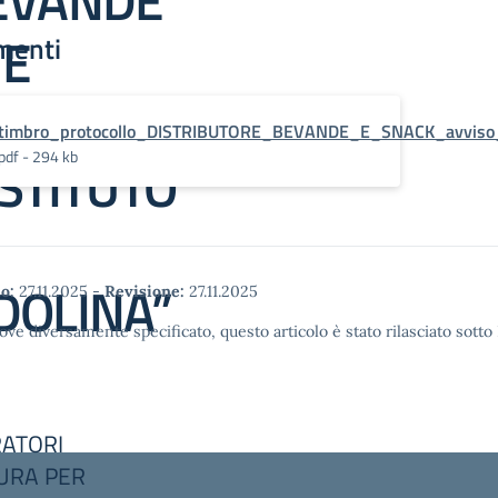
BEVANDE
 E
menti
DOLCI E
timbro_protocollo_DISTRIBUTORE_BEVANDE_E_SNACK_avviso_m
pdf - 294 kb
ISTITUTO
DOLINA”
o:
27.11.2025
-
Revisione:
27.11.2025
ove diversamente specificato, questo articolo è stato rilasciato sott
RATORI
DURA PER