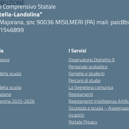
RIBUZIONE
to Comprensivo Statale
tella-Landolina"
 Majorana, snc 90036 MISILMERI (PA) mail: paic
0
091546899
ta la pagina iniziale della scuola
la
I Servizi
zione
Osservatorio Distretto 9
Personale scolastico
della scuola
Famiglie e studenti
Percorsi di studio
della scuola
La Segreteria comunica
azione
Regolamenti
ramma 2025-2026
Regolamenti Intelligenza Artific
Sicurezza a scuola – Assegnazi
incarichi
Portale Privacy