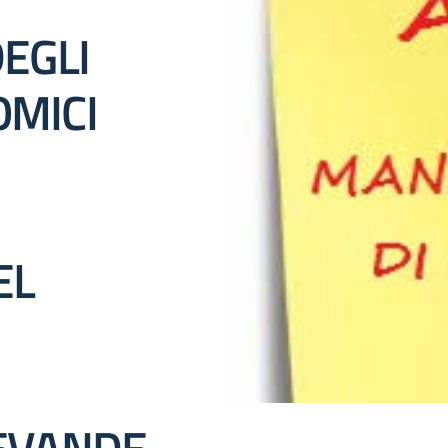
EGLI
OMICI
EL