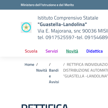
Vai ai contenuti
Vai al menu di navigazione
Vai al footer
Ministero dell'Istruzione e del Merito
Istituto Comprensivo Statale
"Guastella-Landolina"
Via E. Majorana, snc 90036 MIS
tel. 0917525597-tel. 0915468
Scuola
Servizi
Novità
Didattica
Home
RETTIFICA INDIVIDUAZI
Novità
Bandi
DISTRIBUZIONE AUTOMATIC
e
“GUASTELLA -LANDOLINA” 
Avvisi