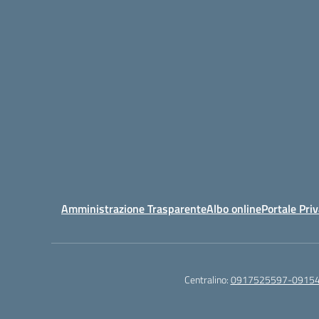
Amministrazione Trasparente
Albo online
Portale Pri
Centralino:
0917525597-0915