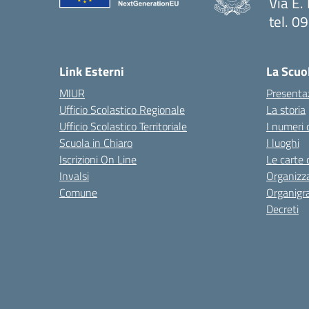
Via E.
tel. 
— Visi
Link Esterni
La Scuo
MIUR
Presenta
Ufficio Scolastico Regionale
La storia
Ufficio Scolastico Territoriale
I numeri 
Scuola in Chiaro
I luoghi
Iscrizioni On Line
Le carte 
Invalsi
Organizz
Comune
Organig
Decreti