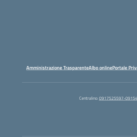
Amministrazione Trasparente
Albo online
Portale Pri
Centralino:
0917525597-0915