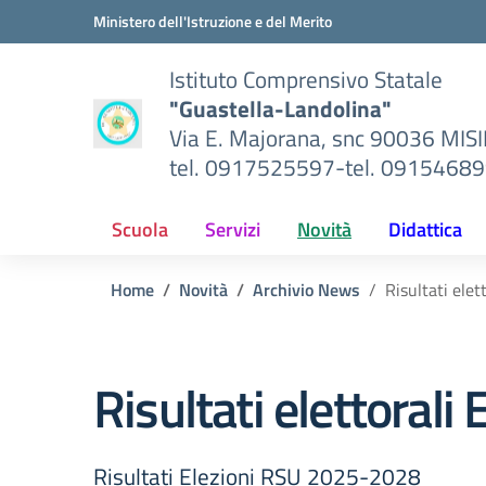
Vai ai contenuti
Vai al menu di navigazione
Vai al footer
Ministero dell'Istruzione e del Merito
Istituto Comprensivo Statale
"Guastella-Landolina"
Via E. Majorana, snc 90036 MIS
tel. 0917525597-tel. 0915468
Scuola
Servizi
Novità
Didattica
Home
Novità
Archivio News
Risultati ele
Risultati elettoral
Risultati Elezioni RSU 2025-2028