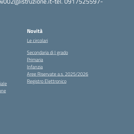
8bw002@istruzione.it-tel. 0917525597-
Novità
Le circolari
Secondaria di I grado
Primaria
Infanzia
Aree Riservate a.s. 2025/2026
Registro Elettronico
iale
one