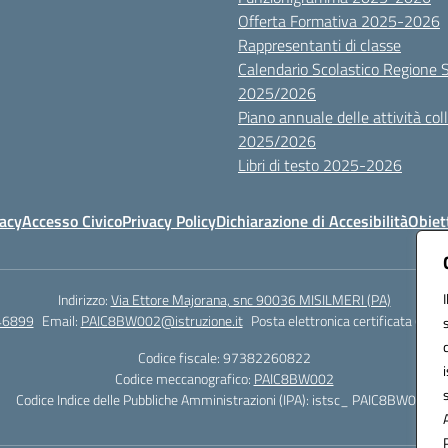
Offerta Formativa 2025-2026
Rappresentanti di classe
Calendario Scolastico Regione Sic
2025/2026
Piano annuale delle attività colle
2025/2026
Libri di testo 2025-2026
vacy
Accesso Civico
Privacy Policy
Dichiarazione di Accesibilità
Obiett
Indirizzo:
Via Ettore Majorana, snc 90036 MISILMERI (PA)
46899
Email:
PAIC8BW002@istruzione.it
Posta elettronica certificata (PEC)
Codice fiscale: 97382260822
Codice meccanografico:
PAIC8BW002
Codice Indice delle Pubbliche Amministrazioni (IPA): istsc_ PAIC8BW002