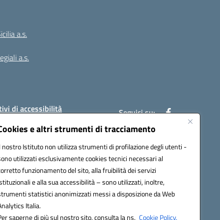
ilia a.s.
giali a.s.
ivi di accessibilità
Seguici su:
Cookies e altri strumenti di tracciamento
Il nostro Istituto non utilizza strumenti di profilazione degli utenti -
:
PAIC8BW002@pec.istruzione.it
sono utilizzati esclusivamente cookies tecnici necessari al
corretto funzionamento del sito, alla fruibilità dei servizi
istituzionali e alla sua accessibilità – sono utilizzati, inoltre,
strumenti statistici anonimizzati messi a disposizione da Web
Analytics Italia.
Per saperne di più sul nostro sito, consulta la ns.
Cookie Policy.