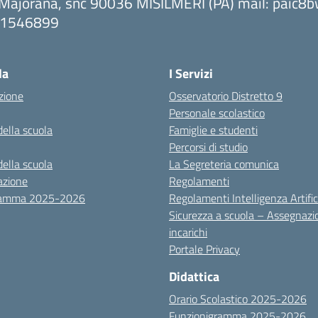
 Majorana, snc 90036 MISILMERI (PA) mail: paic
091546899
ta la pagina iniziale della scuola
la
I Servizi
zione
Osservatorio Distretto 9
Personale scolastico
della scuola
Famiglie e studenti
Percorsi di studio
della scuola
La Segreteria comunica
azione
Regolamenti
ramma 2025-2026
Regolamenti Intelligenza Artific
Sicurezza a scuola – Assegnazi
incarichi
Portale Privacy
Didattica
Orario Scolastico 2025-2026
Funzionigramma 2025-2026